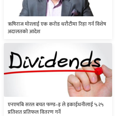
ऋषिराज मोरलाई एक करोड धरौटीमा रिहा गर्न विशेष
अदालतको आदेश
एनएमबि सरल बचत फण्ड–इ ले इकाईधनीलाई ५.२५
प्रतिशत प्रतिफल वितरण गर्ने