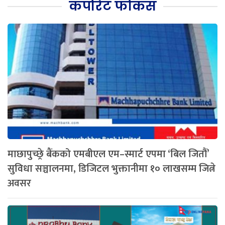
कर्पोरेट फोकस
माछापुच्छ्रे बैंकको एमबीएल एम–स्मार्ट एपमा ‘बिल जितौं’
सुविधा सञ्चालनमा, डिजिटल भुक्तानीमा १० लाखसम्म जित्ने
अवसर