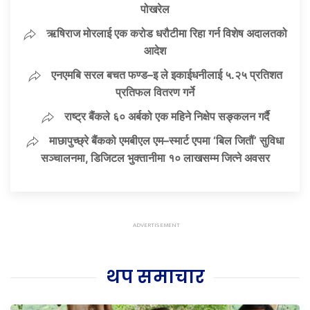
पोखरेल
ऋषिराज मोरलाई एक करोड धरौटीमा रिहा गर्न विशेष अदालतको
आदेश
एनएमबि सरल बचत फण्ड–इ ले इकाईधनीलाई ५.२५ प्रतिशत
प्रतिफल वितरण गर्ने
राष्ट्र बैंकले ६० अर्बको एक महिने निक्षेप सङ्कलन गर्दै
माछापुच्छ्रे बैंकको एमबीएल एम–स्मार्ट एपमा ‘बिल जितौं’ सुविधा
सञ्चालनमा, डिजिटल भुक्तानीमा १० लाखसम्म जित्ने अवसर
थप समाचार