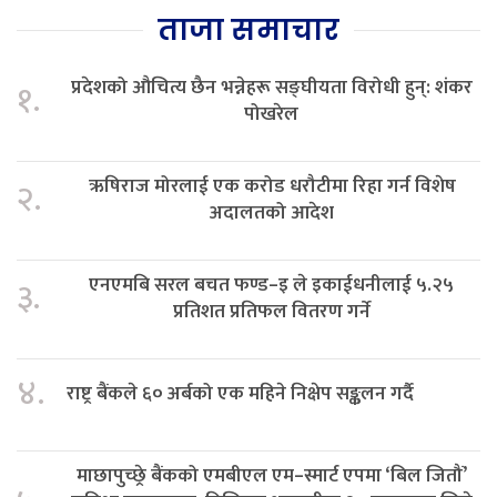
ताजा समाचार
प्रदेशको औचित्य छैन भन्नेहरू सङ्घीयता विरोधी हुन्: शंकर
१.
पोखरेल
ऋषिराज मोरलाई एक करोड धरौटीमा रिहा गर्न विशेष
२.
अदालतको आदेश
एनएमबि सरल बचत फण्ड–इ ले इकाईधनीलाई ५.२५
३.
प्रतिशत प्रतिफल वितरण गर्ने
४.
राष्ट्र बैंकले ६० अर्बको एक महिने निक्षेप सङ्कलन गर्दै
माछापुच्छ्रे बैंकको एमबीएल एम–स्मार्ट एपमा ‘बिल जितौं’