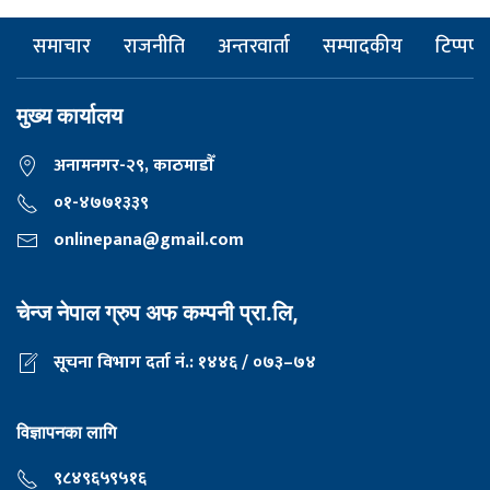
समाचार
राजनीति
अन्तरवार्ता
सम्पादकीय
टिप्पणी
मुख्य कार्यालय
अनामनगर-२९, काठमाडाैँ
०१-४७७१३३९
onlinepana@gmail.com
चेन्ज नेपाल ग्रुप अफ कम्पनी प्रा.लि,
सूचना विभाग दर्ता नं.: १४४६ / ०७३–७४
विज्ञापनका लागि
९८४९६५९५१६