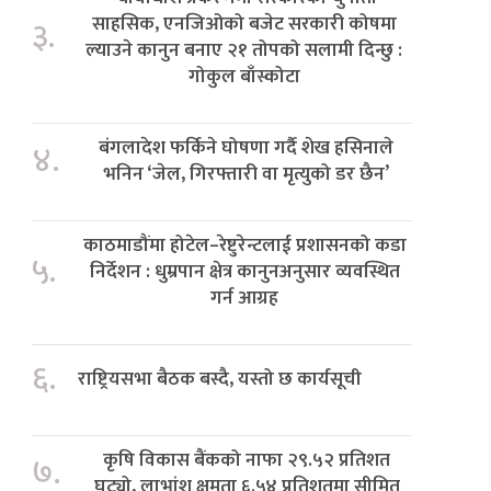
साहसिक, एनजिओको बजेट सरकारी कोषमा
३.
ल्याउने कानुन बनाए २१ तोपको सलामी दिन्छु :
गोकुल बाँस्कोटा
बंगलादेश फर्किने घोषणा गर्दै शेख हसिनाले
४.
भनिन ‘जेल, गिरफ्तारी वा मृत्युको डर छैन’
काठमाडौंमा होटेल–रेष्टुरेन्टलाई प्रशासनको कडा
५.
निर्देशन : धुम्रपान क्षेत्र कानुनअनुसार व्यवस्थित
गर्न आग्रह
६.
राष्ट्रियसभा बैठक बस्दै, यस्तो छ कार्यसूची
कृषि विकास बैंकको नाफा २९.५२ प्रतिशत
७.
घट्यो, लाभांश क्षमता ६.५४ प्रतिशतमा सीमित