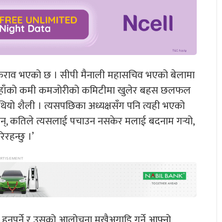
ो टकराव भएको छ । सीपी मैनाली महासचिव भएको बेलामा
, उहाँको कमी कमजोरीको कमिटीमा खुलेर बहस छलफल
थियो शैली । त्यसपछिका अध्यक्षसँग पनि त्यही भएको
न्, कतिले त्यसलाई पचाउन नसकेर मलाई बदनाम गर्‍यो,
रहन्छु ।’
न हुनुपर्ने र उसको आलोचना मुखैअगाडि गर्ने आफ्नो