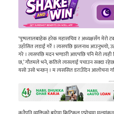
‘पुष्पलालबाहेक हरेक महासचिव र अध्यक्षसँग मेर
उहाँसित लडाईं गरेँ । त्यसपछि झलनाथ आउनुभयो
गरे । त्यसपछि मदन भण्डारी आएपछि पनि मेरो त्यही 
छ,’ गौतमले भने, कतिले त्यसलाई पचाउन सक्दा रहेछ
यसो उसो भन्छन् । म त्यससित डराउँदिन आलोचना गरि
कुनैपनि व्यक्तिको बारेमा क्रिटिकल एप्रोचमा मूल्यांक