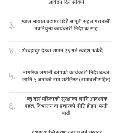
आवेदन दिन सकिने
ग्यास आयात बढाएर छिटै आपूर्ती सहज गराउछौँ:
३.
नवनियुक्त कार्यकारी निर्देशक साह
४.
शेरबहादुर देउवा साउन २६ गते स्वदेश फर्कंदै
नागरिक लगानी कोषको कार्यकारी निर्देशकका
५.
लागि ५ जनाको नाम सर्टलिस्ट (नामावलीसहित)
‘ब्लु बस’ महिलाको सुरक्षाका लागि आवश्यक
६.
पहल, विभाजन वा प्रचारको नीति होइन: मन्त्री
बादी
देशमा शान्ति सुरक्षा कायम गर्न सरकार