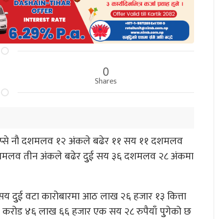
0
Shares
 नेप्से नौ दशमलव १२ अंकले बढेर ११ सय ११ दशमलव
 दशमलव तीन अंकले बढेर दुुई सय ३६ दशमलव २८ अंकमा
 दुुई वटा कारोबारमा आठ लाख २६ हजार १३ कित्ता
करोड ४६ लाख ६६ हजार एक सय २८ रुपैयाँ पुुगेको छ