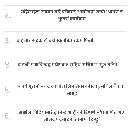
महिलाहरू सम्मान गर्दै इसेवाले आयोजना गर्‍यो ‘श्रावण र
२.
शृङ्गार’ कार्यक्रम
३.
४ हजार सहकारी बचतकर्ताको रकम फिर्ता
४.
दाइजो प्रथाविरुद्ध मधेशबाट राष्ट्रिय अभियान सुरु गरिने
५ वर्ष पुरानो नगद लाभांश लिन सेयरधनीलाई नबिल बैंकको
५.
आग्रह
अश्लील भिडियोबारे ज्ञानेन्द्र शाहीको टिप्पणी- ‘प्रमाणित भए
६.
सांसद पदबाट राजीनामा दिन्छु’