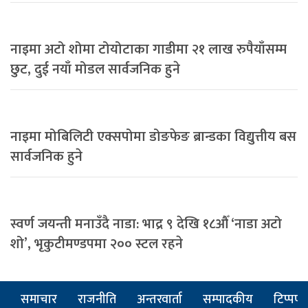
नाइमा अटो शोमा टोयोटाका गाडीमा २१ लाख रुपैयाँसम्म
छुट, दुई नयाँ मोडल सार्वजनिक हुने
नाइमा मोबिलिटी एक्सपोमा डोङफेङ ब्रान्डका विद्युत्तीय बस
सार्वजनिक हुने
स्वर्ण जयन्ती मनाउँदै नाडा: भाद्र ९ देखि १८औँ ‘नाडा अटो
शो’, भृकुटीमण्डपमा २०० स्टल रहने
समाचार
राजनीति
अन्तरवार्ता
सम्पादकीय
टिप्पणी