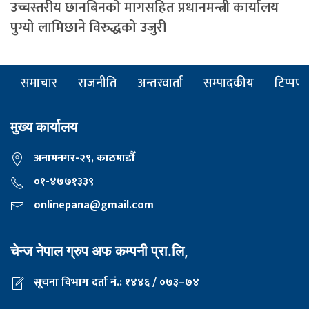
उच्चस्तरीय छानबिनको मागसहित प्रधानमन्त्री कार्यालय
पुग्यो लामिछाने विरुद्धको उजुरी
समाचार
राजनीति
अन्तरवार्ता
सम्पादकीय
टिप्पणी
मुख्य कार्यालय
अनामनगर-२९, काठमाडाैँ
०१-४७७१३३९
onlinepana@gmail.com
चेन्ज नेपाल ग्रुप अफ कम्पनी प्रा.लि,
सूचना विभाग दर्ता नं.: १४४६ / ०७३–७४