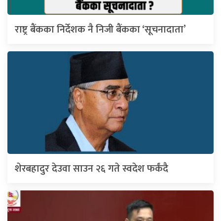
राष्ट्र बैंकका निर्देशक नै निजी बैंकका ‘सूचनादाता’
शेरबहादुर देउवा साउन २६ गते स्वदेश फर्कंदै