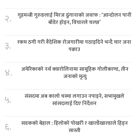
गृहमन्त्री गुरुङलाई मिरज ढुंगानाको जवाफ : ‘आन्दोलन पानी
२.
बाँडेर होइन, विचारले चल्छ’
रकम ठगी गरी वैदेशिक रोजगारीमा पठाइदिने भन्दै चार जना
३.
पक्राउ
अमेरिकाको नर्थ क्यारोलिनामा सामूहिक गोलीकाण्ड, तीन
४.
जनाको मृत्यु
संसदमा अब कालो चस्मा लगाउन नपाइने, सभामुखले
५.
सांसदलाई दिए निर्देशन
सडकको बेहाल : हिलोको पोखरी र खाल्डैखाल्डाले हिड्न
६.
सास्ती