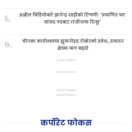
अश्लील भिडियोबारे ज्ञानेन्द्र शाहीको टिप्पणी- ‘प्रमाणित भए
६.
सांसद पदबाट राजीनामा दिन्छु’
चीनका कार्यस्थलमा ह्युमानोइड रोबोटको प्रवेश, उत्पादन
७.
क्षेत्रमा माग बढ्दो
कर्पोरेट फोकस