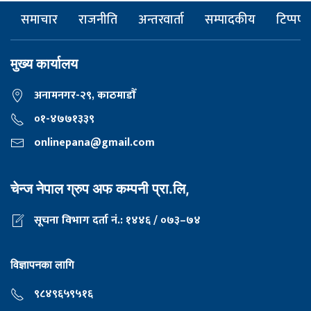
समाचार
राजनीति
अन्तरवार्ता
सम्पादकीय
टिप्पणी
मुख्य कार्यालय
अनामनगर-२९, काठमाडाैँ
०१-४७७१३३९
onlinepana@gmail.com
चेन्ज नेपाल ग्रुप अफ कम्पनी प्रा.लि,
सूचना विभाग दर्ता नं.: १४४६ / ०७३–७४
विज्ञापनका लागि
९८४९६५९५१६