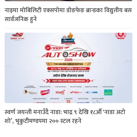
नाइमा मोबिलिटी एक्सपोमा डोङफेङ ब्रान्डका विद्युत्तीय बस
सार्वजनिक हुने
स्वर्ण जयन्ती मनाउँदै नाडा: भाद्र ९ देखि १८औँ ‘नाडा अटो
शो’, भृकुटीमण्डपमा २०० स्टल रहने