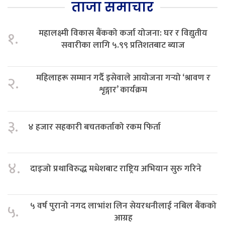
ताजा समाचार
महालक्ष्मी विकास बैंकको कर्जा योजना: घर र विद्युतीय
१.
सवारीका लागि ५.९९ प्रतिशतबाट ब्याज
महिलाहरू सम्मान गर्दै इसेवाले आयोजना गर्‍यो ‘श्रावण र
२.
शृङ्गार’ कार्यक्रम
३.
४ हजार सहकारी बचतकर्ताको रकम फिर्ता
४.
दाइजो प्रथाविरुद्ध मधेशबाट राष्ट्रिय अभियान सुरु गरिने
५ वर्ष पुरानो नगद लाभांश लिन सेयरधनीलाई नबिल बैंकको
५.
आग्रह