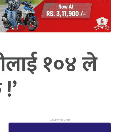
ीलाई १०४ ले
 !’