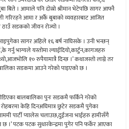
 बिते । आमाले पनि दोस्रो श्रीमान भेटेपछि सागर आफ्नै
ाली गरिरहने आमा र अर्कै बुबाको व्यवहारबाट आजित
र ठाउँ सडकको जीवन रोज्यो ।
रमा आइपुगेका सागर अहिले १६ बर्ष नाघिसके । उनी भन्छन्
,के गर्नु भाग्यले यस्तोमा ल्याईदियो,कार्टुन,कागजहरु
थ्यो,आजभोलि १० रुपैयामात्रै दिन्छ ।’ कथाजस्तो लाग्ने तर
लबालिका सडकमा आउने गरेको पाइएको छ ।
ोडिएका बालबालिका पुनः सडकमै फर्किने गरेको
 रोहबरमा केहि दिनअघिमात्र छुटेर सडकमै पुगेका
 बुबाममी पार्टी प्यालेस चलाउछ,दुईजना भाईहरु हामीसँगै
 छ ।’ पटक पटक सुधारकेन्द्रमा पुगेर पनि फर्केर आएका