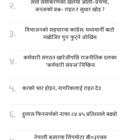
सत्ता समीकरणको खेलमा ओली–प्रचण्ड,
२.
जनताको प्रश्न– राहत र सुधार खोइ ?
विभाजनको सङ्घारमा कांग्रेस: मध्यमार्गी बाटो
३.
नखोजिए पुनः फुट्ने जोखिम
कर्मचारी संगठन खारेजीपछि राजनीतिक दलका
४.
‘कर्मचारी संयन्त्र’ निष्क्रिय
५.
करको भार होइन, नागरिकलाई राहत देउ
६.
हुलास फिनसर्भको नाफा ८४.४५ प्रतिशतले बढ्यो
नेपाली बजारमा लिपमोटर बी०३एक्स