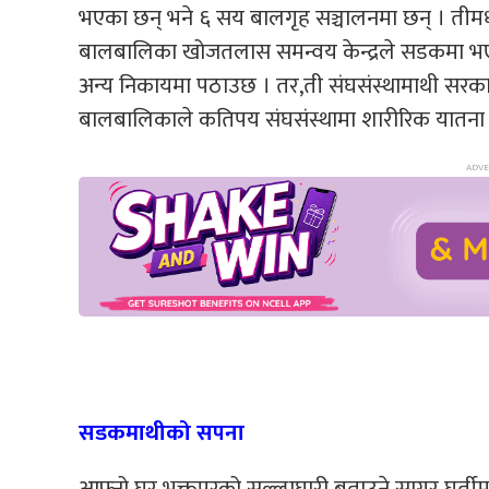
भएका छन् भने ६ सय बालगृह सञ्चालनमा छन् । तीमध्ये 
बालबालिका खोजतलास समन्वय केन्द्रले सडकमा भएक
अन्य निकायमा पठाउछ । तर,ती संघसंस्थामाथी सरकार
बालबालिकाले कतिपय संघसंस्थामा शारीरिक यातना भो
सडकमाथीको सपना
आफ्नो घर भक्तपुरको सल्लाघारी बताउने सागर घर्ती