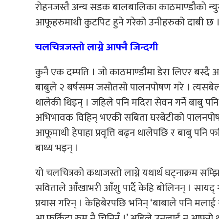
रोहनजस्तै अन्य सडक बालबालिका काठमाण्डौको न्युरोड,
आफूहरुमाथी कुटपिट हुने गरेको उनीहरुको दाबी छ 
चलचित्रजस्तो लाग्ने आफ्नै जिन्दगी
कुनै एक दम्पति । जो काठमाण्डौमा डेरा लिएर बस्दै आ
बाबुले २ बर्षसम्म जसोतसो पालनपोषण गरे । त्यसबेल
थालेकी थिइन् । जहिले पनि मदिरा सेवन गर्ने बाबु 
अभिभावक विहिन् भएकी सबिता घरबेटीको पालनपोषण
आफूमाथी हेपाहा प्रवृत्ति बढ्न थालेपछि र बाबु पनि फ
बाध्य भइन् ।
यो चलचित्रको कथाजस्तो लाग्ने यथार्थ घट्नाक्रम स
सविताले आँखाभरी आँशु पार्दै केहि बोलिनन् । सायद
प्रयास गरिन् । केहिबेरपछि भनिन् ‘बाबाले पनि मलाई स
आ,फर्किदा रुम नै चिनिनँ ।’ अहिले उनलाई न आफ्नो 