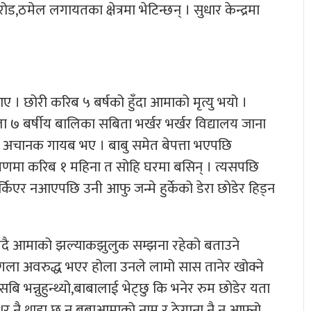
ठमेल लगायतका क्षेत्रमा भेटिन्छन् । सुधार केन्द्रमा
।
ए । छोरी करिब ५ बर्षको हुँदा आमाको मृत्यु भयो ।
ा ७ बर्षीय बालिका सबिता भर्खर भर्खर विद्यालय जाना
पनि अचानक गायब भए । बाबु समेत बेपत्ता भएपछि
मा करिब १ महिना त सोहि घरमा बसिन् । त्यसपछि
र्किएर नआएपछि उनी आफु जन्मे हुर्केको डेरा छोडेर हिड्न
म्झिदै आमाको झल्याकझुलुक सम्झना रहेको बताउने
् गला अवरुद्ध भएर होला उनले लामो सास तानेर खोक्ने
बि भन्नुहुन्थ्यो,बाबालाई भेट्छु कि भनेर रुम छोडेर यता
थर नै थाहा छ न बुबाआमाको नाम र ठेगाना नै न आफ्नो