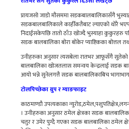
रातभर सँगै सुतेको कुकुरले दिउसो लखेट्छ
प्रायजसो जाडो मौसममा सडकबालबालिकासँगै भुस्याहा 
सडकबालबालिकाले काहीँकतैबाट ल्याएको थोरै भएपनि सि
निदाईसकेपछि तातो ठाँउ खोज्दै भुस्याहा कुकुरहरु 
सडक बालबालिका बोरा बोकेर प्याष्टिकका बोत्तल तथा 
उनीहरुका अनुसार त्यसबेला रातभर आफूसँगै सुतेको 
बालबालिका खोजतलास समन्वय केन्द्रलाई सडक बालबा
आयो भन्ने सुनेलगत्तै सडक बालबालिकाबिच भागाभाग
टोलपिच्छेका ग्रुप र ग्याङफाइट
काठमाण्डौ उपत्यकाका न्युरोड,ठमेल,पशुपतिक्षेत्र,ल
। उनीहरुका अनुसार ठमेल क्षेत्रका सडक बालबालिका ब
चतुर र उमेर पुग्दै गएका सडक बालबालिका ठमेल क्षेत