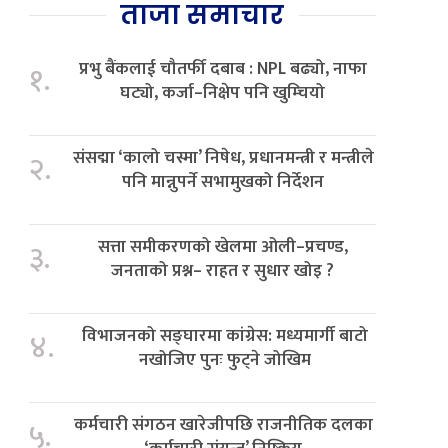
ताजा समाचार
प्रभु बैंकलाई चौतर्फी दबाब : NPL बढ्यो, नाफा
१.
घट्यो, कर्जा–निक्षेप पनि खुम्चियो
संसद्मा ‘कालो चस्मा’ निषेध, प्रधानमन्त्री र मन्त्रीले
२.
पनि मान्नुपर्ने सभामुखको निर्देशन
सत्ता समीकरणको खेलमा ओली–प्रचण्ड,
३.
जनताको प्रश्न– राहत र सुधार खोइ ?
विभाजनको सङ्घारमा कांग्रेस: मध्यमार्गी बाटो
४.
नखोजिए पुनः फुट्ने जोखिम
कर्मचारी संगठन खारेजीपछि राजनीतिक दलका
५.