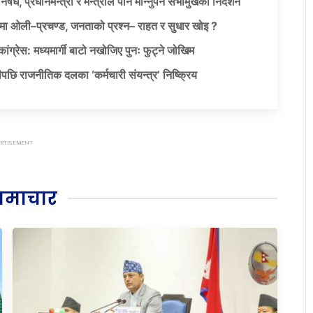
षेध, प्रधानमन्त्री र मन्त्रीले पनि मान्नुपर्ने सभामुखको निर्देशन
ा ओली–प्रचण्ड, जनताको प्रश्न– राहत र सुधार खोइ ?
ग्रेस: मध्यमार्गी बाटो नखोजिए पुनः फुट्ने जोखिम
पछि राजनीतिक दलका ‘कर्मचारी संयन्त्र’ निष्क्रिय
समाचार