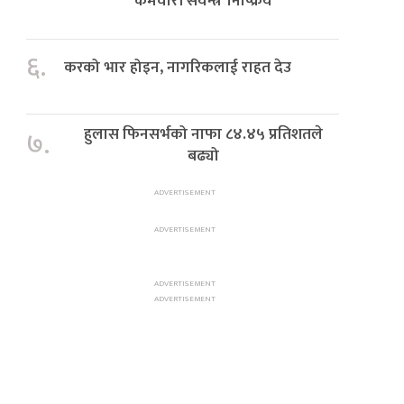
‘कर्मचारी संयन्त्र’ निष्क्रिय
६.
करको भार होइन, नागरिकलाई राहत देउ
हुलास फिनसर्भको नाफा ८४.४५ प्रतिशतले
७.
बढ्यो