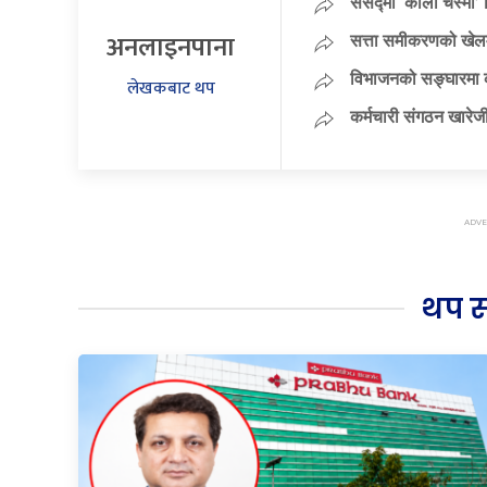
संसद्मा ‘कालो चस्मा’ नि
अनलाइनपाना
सत्ता समीकरणको खेलम
विभाजनको सङ्घारमा कां
लेखकबाट थप
कर्मचारी संगठन खारेजी
थप 