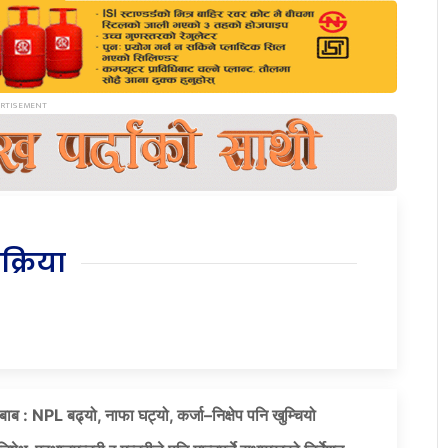
िक्रिया
दबाब : NPL बढ्यो, नाफा घट्यो, कर्जा–निक्षेप पनि खुम्चियो