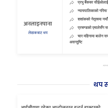
प्रभु बैंकका सीईओलाई
न्यायपालिकाको गरिमा 
शशांकको नेतृत्वमा न
अनलाइनपाना
प्रचण्डको एमालेसँग 
लेखकबाट थप
चार महिनामा बालेन सर
असन्तुष्टि
थप 
आईसीयूमा रहेका आन्दोलनरत इन्टर्न डाक्टरको