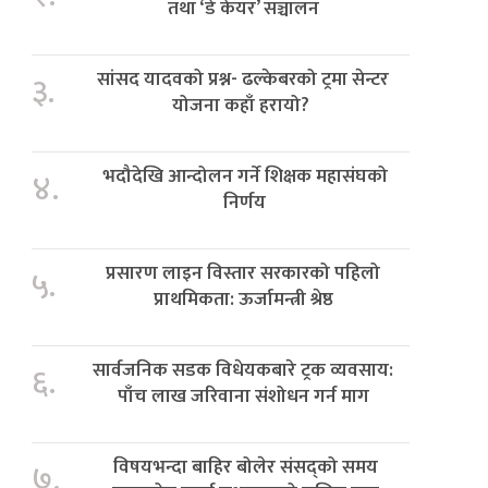
तथा ‘डे केयर’ सञ्चालन
सांसद यादवको प्रश्न- ढल्केबरको ट्रमा सेन्टर
३.
योजना कहाँ हरायो?
भदौदेखि आन्दोलन गर्ने शिक्षक महासंघको
४.
निर्णय
प्रसारण लाइन विस्तार सरकारको पहिलो
५.
प्राथमिकता: ऊर्जामन्त्री श्रेष्ठ
सार्वजनिक सडक विधेयकबारे ट्रक व्यवसाय:
६.
पाँच लाख जरिवाना संशोधन गर्न माग
विषयभन्दा बाहिर बोलेर संसद्को समय
७.