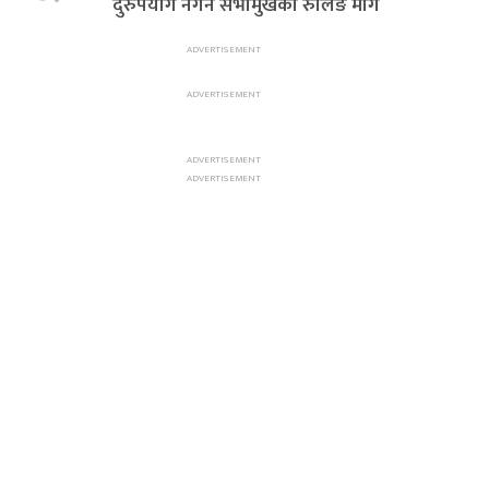
दुरुपयोग नगर्न सभामुखको रुलिङ माग