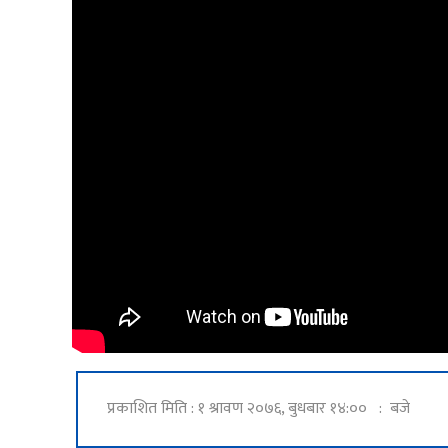
प्रकाशित मिति : १ श्रावण २०७६, बुधबार १४:०० : बजे