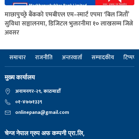
माछापुच्छ्रे बैंकको एमबीएल एम–स्मार्ट एपमा ‘बिल जितौं’
सुविधा सञ्चालनमा, डिजिटल भुक्तानीमा १० लाखसम्म जित्ने
अवसर
समाचार
राजनीति
अन्तरवार्ता
सम्पादकीय
टिप्पणी
मुख्य कार्यालय
अनामनगर-२९, काठमाडाैँ
०१-४७७१३३९
onlinepana@gmail.com
चेन्ज नेपाल ग्रुप अफ कम्पनी प्रा.लि,