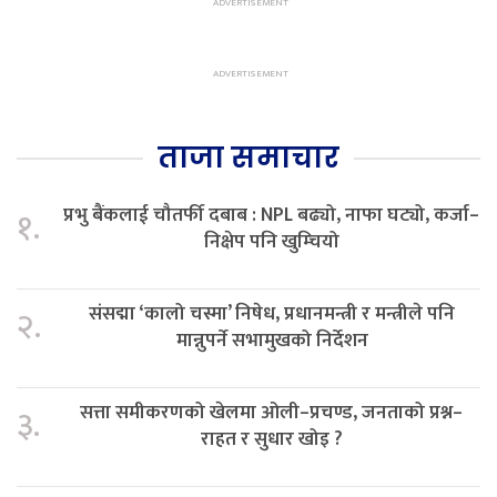
ताजा समाचार
प्रभु बैंकलाई चौतर्फी दबाब : NPL बढ्यो, नाफा घट्यो, कर्जा–
१.
निक्षेप पनि खुम्चियो
संसद्मा ‘कालो चस्मा’ निषेध, प्रधानमन्त्री र मन्त्रीले पनि
२.
मान्नुपर्ने सभामुखको निर्देशन
सत्ता समीकरणको खेलमा ओली–प्रचण्ड, जनताको प्रश्न–
३.
राहत र सुधार खोइ ?