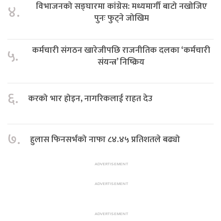
विभाजनको सङ्घारमा कांग्रेस: मध्यमार्गी बाटो नखोजिए
४.
पुनः फुट्ने जोखिम
कर्मचारी संगठन खारेजीपछि राजनीतिक दलका ‘कर्मचारी
५.
संयन्त्र’ निष्क्रिय
६.
करको भार होइन, नागरिकलाई राहत देउ
७.
हुलास फिनसर्भको नाफा ८४.४५ प्रतिशतले बढ्यो