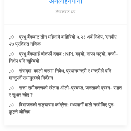
अनलाइनपाना
लेखकबाट थप
प्रभु बैँकबाट तीन महिनामै बाहिरियो ५.२८ अर्ब निक्षेप, ‘एनपीए’
२७ प्रतिशत नजिक
प्रभु बैंकलाई चौतर्फी दबाब : NPL बढ्यो, नाफा घट्यो, कर्जा–
निक्षेप पनि खुम्चियो
संसद्मा ‘कालो चस्मा’ निषेध, प्रधानमन्त्री र मन्त्रीले पनि
मान्नुपर्ने सभामुखको निर्देशन
सत्ता समीकरणको खेलमा ओली–प्रचण्ड, जनताको प्रश्न– राहत
र सुधार खोइ ?
विभाजनको सङ्घारमा कांग्रेस: मध्यमार्गी बाटो नखोजिए पुनः
फुट्ने जोखिम