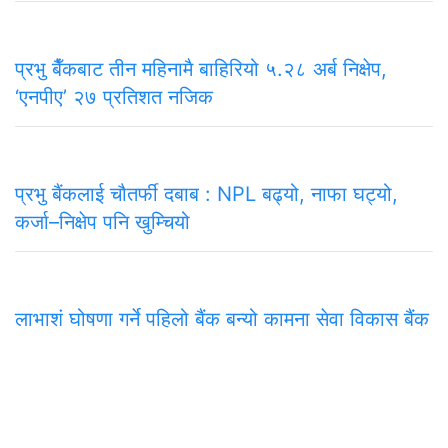
प्रभु बैँकबाट तीन महिनामै बाहिरियो ५.२८ अर्ब निक्षेप,
‘एनपीए’ २७ प्रतिशत नजिक
प्रभु बैंकलाई चौतर्फी दबाब : NPL बढ्यो, नाफा घट्यो,
कर्जा–निक्षेप पनि खुम्चियो
लाभाशं घोषणा गर्ने पहिलो बैंक बन्यो कामना सेवा विकास बैंक
समाचार
राजनीति
अन्तरवार्ता
सम्पादकीय
टिप्पणी
अर्थ
प