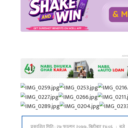
प्रकाशित मिति : २७ फाल्गुन २०७७, बिहीबार १४:०६ : बजे