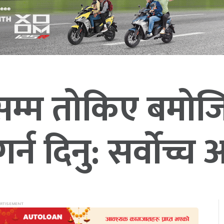
म्म तोकिए बमोजिम
र्न दिनु: सर्वाेच्