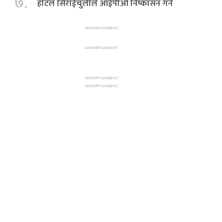
७.
होटल सिराईचुलीले आईपीओ निष्कासन गर्ने