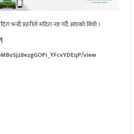
 भन्द्यै प्रहरीले मदिरा नष्ट गर्दै आएको थियो ।
स्
pq9bMBoSjz8ezgGOPi_YFcvYDEqP/view