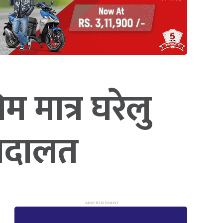
 मात्र घरेलु
च अदालत