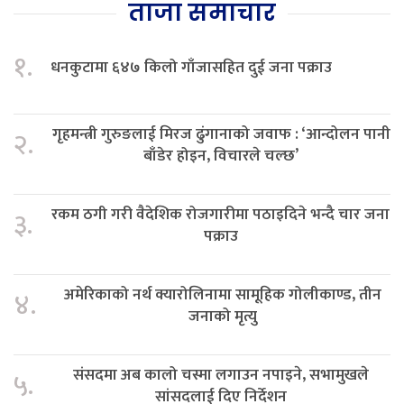
ताजा समाचार
१.
धनकुटामा ६४७ किलो गाँजासहित दुई जना पक्राउ
गृहमन्त्री गुरुङलाई मिरज ढुंगानाको जवाफ : ‘आन्दोलन पानी
२.
बाँडेर होइन, विचारले चल्छ’
रकम ठगी गरी वैदेशिक रोजगारीमा पठाइदिने भन्दै चार जना
३.
पक्राउ
अमेरिकाको नर्थ क्यारोलिनामा सामूहिक गोलीकाण्ड, तीन
४.
जनाको मृत्यु
संसदमा अब कालो चस्मा लगाउन नपाइने, सभामुखले
५.
सांसदलाई दिए निर्देशन