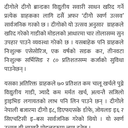
दीगोले दीगोे ब्रान्डका विद्युतीय सवारी साधन खरिद गर्ने
प्रत्येक ग्राहकका लागि दसैं अफर ‘दीगोे स्वर्ण उत्सव’
सार्वजनिक गरको छ । दीगोको यो उत्सव अनुसार ग्राहकले
खरिद गरेको गाडीको मोडलको आधारमा चार तोलासम्म सुन
उपहार पाउने व्यवस्था गरेको छ । यसबाहेक पनि ग्राहकले
निःशुल्क एसेसोरिज, एक वर्षको सडक कर, तीनवटा
निःशुल्क सर्भिसिङ र ८० प्रतिशतसम्म कर्जाको सुविधा
पाउनेछन् ।
यसका अतिरिक्त ग्राहकले ७० प्रतिशत कम चालू खर्चले पुग्ने
विद्युतीय गाडी, ज्यादै कम मर्मत खर्च, अत्यन्तै सजिलो
ड्राइभिङ लगायतको लाभ पनि लिन पाउने छन् । दीगोेले
नेपाली बजारमा दीगोे इ८, डिएफएसके डाँफे, जोयलङ इ६ र
सिएचटिसी इ–बस सार्वजनिक गरेको थियो । यो स्वर्ण
उत्सव यी चारवटै मोडलहरुमा लागू हुनेछ ।