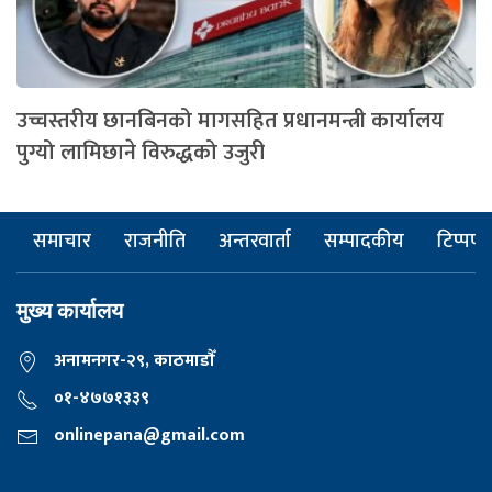
उच्चस्तरीय छानबिनको मागसहित प्रधानमन्त्री कार्यालय
पुग्यो लामिछाने विरुद्धको उजुरी
समाचार
राजनीति
अन्तरवार्ता
सम्पादकीय
टिप्पणी
मुख्य कार्यालय
अनामनगर-२९, काठमाडाैँ
०१-४७७१३३९
onlinepana@gmail.com