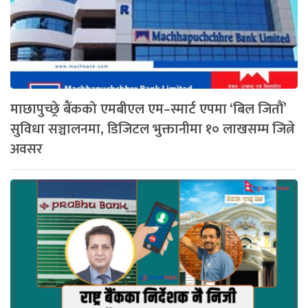
माछापुच्छ्रे बैंकको एमबीएल एम–स्मार्ट एपमा ‘बिल जितौं’
सुविधा सञ्चालनमा, डिजिटल भुक्तानीमा १० लाखसम्म जित्ने
अवसर