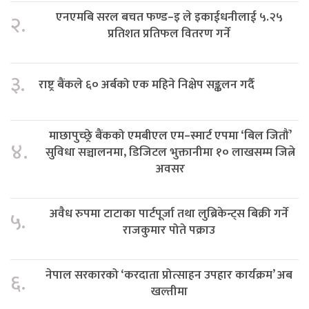
एनएमबि सरल बचत फण्ड–इ ले इकाईधनीलाई ५.२५
२.
प्रतिशत प्रतिफल वितरण गर्ने
३.
राष्ट्र बैंकले ६० अर्बको एक महिने निक्षेप सङ्कलन गर्दै
माछापुच्छ्रे बैंकको एमबीएल एम–स्मार्ट एपमा ‘बिल जितौं’
४.
सुविधा सञ्चालनमा, डिजिटल भुक्तानीमा १० लाखसम्म जित्ने
अवसर
अवैध रुपमा टाटाका पार्टपूर्जा तथा लुब्रिकेन्ट्स बिक्री गर्ने
५.
राजकुमार पोते पक्राउ
नेपाल सरकारको ‘करदाता प्रोत्साहन उपहार कार्यक्रम’ अब
६.
खल्तीमा