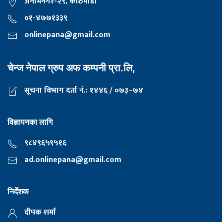
अनामनगर-२९, काठमाडाैँ
०१-४७७१३३९
onlinepana@gmail.com
चेन्ज नेपाल ग्रुप अफ कम्पनी प्रा.लि,
सूचना विभाग दर्ता नं.: १४४६ / ०७३–७४
विज्ञापनका लागि
९८४९६५९५१६
ad.onlinepana@gmail.com
निर्देशक
दीपक शर्मा