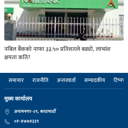
नबिल बैंकको नाफा ३३.५० प्रतिशतले बढ्यो, लाभांश
क्षमता कति?
समाचार
राजनीति
अन्तरवार्ता
सम्पादकीय
टिप्पणी
मुख्य कार्यालय
अनामनगर-२९, काठमाडाैँ
०१-४७७१३३९