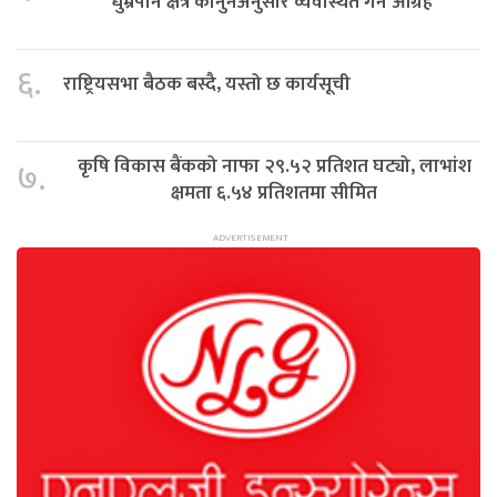
धुम्रपान क्षेत्र कानुनअनुसार व्यवस्थित गर्न आग्रह
६.
राष्ट्रियसभा बैठक बस्दै, यस्तो छ कार्यसूची
कृषि विकास बैंकको नाफा २९.५२ प्रतिशत घट्यो, लाभांश
७.
क्षमता ६.५४ प्रतिशतमा सीमित