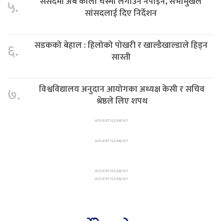
संसदमा अब कालो चस्मा लगाउन नपाइने, सभामुखले
५.
सांसदलाई दिए निर्देशन
सडकको बेहाल : हिलोको पोखरी र खाल्डैखाल्डाले हिड्न
६.
सास्ती
विश्वविद्यालय अनुदान आयोगका अध्यक्ष केसी र सचिव
७.
श्रेष्ठले लिए शपथ