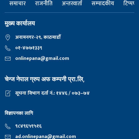
समाचार
राजनीति
अन्तरवार्ता
सम्पादकीय
टिप्पणी
मुख्य कार्यालय
अनामनगर-२९, काठमाडाैँ
०१-४७७१३३९
onlinepana@gmail.com
चेन्ज नेपाल ग्रुप अफ कम्पनी प्रा.लि,
सूचना विभाग दर्ता नं.: १४४६ / ०७३–७४
विज्ञापनका लागि
९८४९६५९५१६
ad.onlinepana@gmail.com