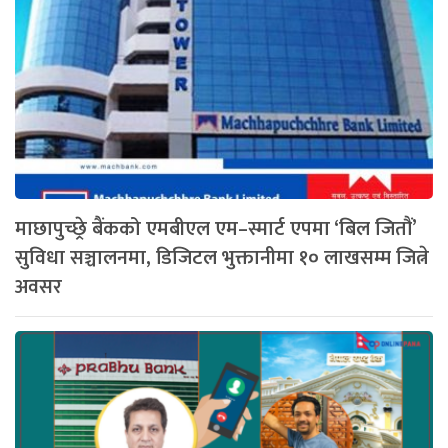
माछापुच्छ्रे बैंकको एमबीएल एम–स्मार्ट एपमा ‘बिल जितौं’
सुविधा सञ्चालनमा, डिजिटल भुक्तानीमा १० लाखसम्म जित्ने
अवसर