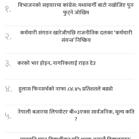
विभाजनको सङ्घारमा कांग्रेस: मध्यमार्गी बाटो नखोजिए पुनः
१.
फुट्ने जोखिम
कर्मचारी संगठन खारेजीपछि राजनीतिक दलका ‘कर्मचारी
२.
संयन्त्र’ निष्क्रिय
३.
करको भार होइन, नागरिकलाई राहत देउ
४.
हुलास फिनसर्भको नाफा ८४.४५ प्रतिशतले बढ्यो
नेपाली बजारमा लिपमोटर बी०३एक्स सार्वजनिक, मूल्य कति
५.
?