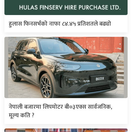
हुलास फिनसर्भको नाफा ८४.४५ प्रतिशतले बढ्यो
नेपाली बजारमा लिपमोटर बी०३एक्स सार्वजनिक,
मूल्य कति ?