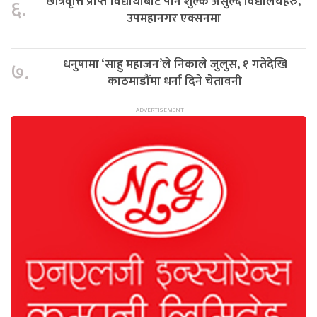
छात्रवृत्ति प्राप्त विद्यार्थीबाट पनि शुल्क असुल्दै विद्यालयहरु,
६.
उपमहानगर एक्सनमा
धनुषामा ‘साहु महाजन’ले निकाले जुलुस, १ गतेदेखि
७.
काठमाडौंमा धर्ना दिने चेतावनी