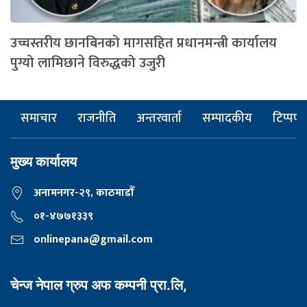
उच्चस्तरीय छानबिनको मागसहित प्रधानमन्त्री कार्यालय
पुग्यो लामिछाने विरुद्धको उजुरी
समाचार
राजनीति
अन्तरवार्ता
सम्पादकीय
टिप्पणी
मुख्य कार्यालय
अनामनगर-२९, काठमाडाैँ
०१-४७७१३३९
onlinepana@gmail.com
चेन्ज नेपाल ग्रुप अफ कम्पनी प्रा.लि,