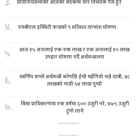
३.
प्रतिनिधिसभाको आजको बैठकमा चार विधेयक पेस हुने
४.
एमबीएल इक्विटी फन्डको ९ प्रतिशत लाभांश घोषणा
आज १५ जनालाई एक-एक लाख र एक जनालाई १० लाख
५.
उपहार घोषणा गर्दै अर्थमन्त्रालय
स्वर्णिम वाग्ले अर्थमन्त्री बनेपछि ईभी महँगियो भन्ने दाबी, ४८
६.
लाखको गाडी ५४ लाख पुग्यो
बिमा प्राधिकरणमा एक वर्षमा ६०० उजुरी परे, ४७५ उजुरी
७.
टुंगो लागे