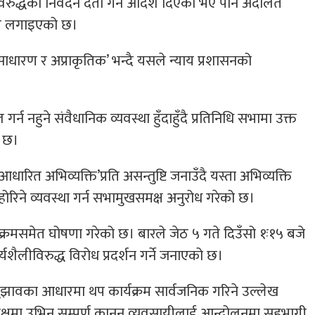
ठविरुद्धको निवेदन दर्ता गर्न आदेश दिएको भए पनि अदालत
ोप लगाइएको छ।
धारण र अप्राकृतिक’ भन्दै यसले न्याय प्रशासनको
नहुने संवैधानिक व्यवस्था हुँदाहुँदै प्रतिनिधि सभामा उक्त
ो छ।
आधारित अभिव्यक्ति’प्रति असन्तुष्टि जनाउँदै यस्ता अभिव्यक्ति
रिने व्यवस्था गर्न सभामुखसमक्ष अनुरोध गरेको छ।
्रमसमेत घोषणा गरेको छ। बारले जेठ ५ गते दिउँसो १ः१५ बजे
शैलीविरुद्ध विरोध प्रदर्शन गर्ने जनाएको छ।
ुझावका आधारमा थप कार्यक्रम सार्वजनिक गरिने उल्लेख
ो पक्षमा उभिन सम्पूर्ण कानुन व्यवसायीलाई आन्दोलनमा सहभागी