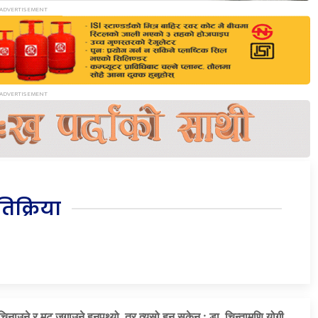
रतिक्रिया
चिनाउने र मुटु जगाउने हुनुपथ्र्यो, तर त्यसो हुन सकेन : डा. चिन्तामणि योगी