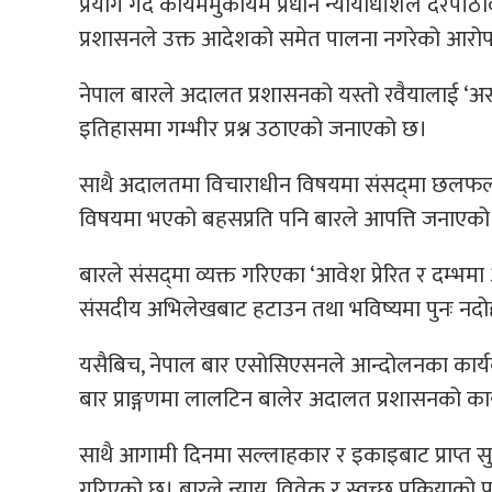
प्रयोग गर्दै कायममुकायम प्रधान न्यायाधीशले दरपी
प्रशासनले उक्त आदेशको समेत पालना नगरेको आर
नेपाल बारले अदालत प्रशासनको यस्तो रवैयालाई ‘असा
इतिहासमा गम्भीर प्रश्न उठाएको जनाएको छ।
साथै अदालतमा विचाराधीन विषयमा संसद्‌मा छलफल गर्न 
विषयमा भएको बहसप्रति पनि बारले आपत्ति जनाएक
बारले संसद्‌मा व्यक्त गरिएका ‘आवेश प्रेरित र दम्भमा 
संसदीय अभिलेखबाट हटाउन तथा भविष्यमा पुनः नदोहो
यसैबिच, नेपाल बार एसोसिएसनले आन्दोलनका कार्यक
बार प्राङ्गणमा लालटिन बालेर अदालत प्रशासनको कार्य
साथै आगामी दिनमा सल्लाहकार र इकाइबाट प्राप्त स
गरिएको छ। बारले न्याय, विवेक र स्वच्छ प्रक्रियाक