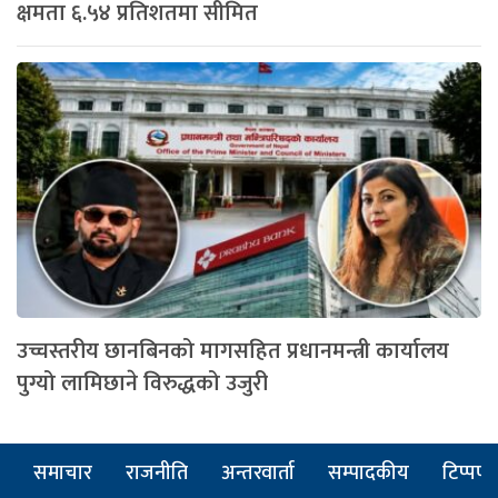
क्षमता ६.५४ प्रतिशतमा सीमित
उच्चस्तरीय छानबिनको मागसहित प्रधानमन्त्री कार्यालय
पुग्यो लामिछाने विरुद्धको उजुरी
समाचार
राजनीति
अन्तरवार्ता
सम्पादकीय
टिप्पणी