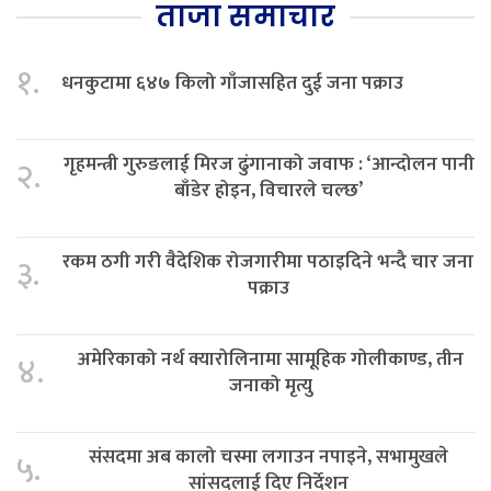
ताजा समाचार
१.
धनकुटामा ६४७ किलो गाँजासहित दुई जना पक्राउ
गृहमन्त्री गुरुङलाई मिरज ढुंगानाको जवाफ : ‘आन्दोलन पानी
२.
बाँडेर होइन, विचारले चल्छ’
रकम ठगी गरी वैदेशिक रोजगारीमा पठाइदिने भन्दै चार जना
३.
पक्राउ
अमेरिकाको नर्थ क्यारोलिनामा सामूहिक गोलीकाण्ड, तीन
४.
जनाको मृत्यु
संसदमा अब कालो चस्मा लगाउन नपाइने, सभामुखले
५.
सांसदलाई दिए निर्देशन