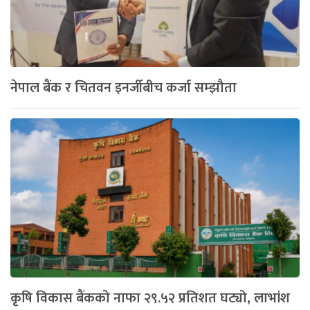
नेपाल बैंक र चितवन इनर्जीबीच कर्जा सम्झौता
कृषि विकास बैंकको नाफा २९.५२ प्रतिशत घट्यो, लाभांश