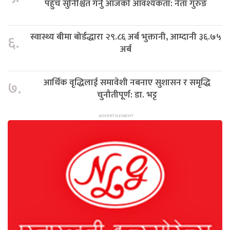
पहुँच सुनिश्चित गर्नु आजको आवश्यकता: नेता गुरुङ
स्वास्थ्य बीमा बोर्डद्धारा २९.८६ अर्ब भुक्तानी, आम्दानी ३६.७५
६.
अर्ब
आर्थिक वृद्धिलाई समावेशी नबनाए सुशासन र समृद्धि
७.
चुनौतीपूर्ण: डा. भट्ट