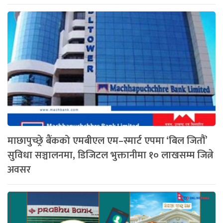
माछापुच्छ्रे बैंकको एमबीएल एम–स्मार्ट एपमा ‘बिल जितौं’
सुविधा सञ्चालनमा, डिजिटल भुक्तानीमा १० लाखसम्म जित्ने
अवसर