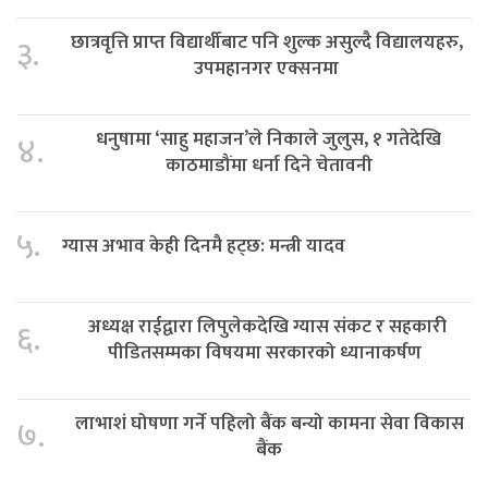
छात्रवृत्ति प्राप्त विद्यार्थीबाट पनि शुल्क असुल्दै विद्यालयहरु,
३.
उपमहानगर एक्सनमा
धनुषामा ‘साहु महाजन’ले निकाले जुलुस, १ गतेदेखि
४.
काठमाडौंमा धर्ना दिने चेतावनी
५.
ग्यास अभाव केही दिनमै हट्छ: मन्त्री यादव
अध्यक्ष राईद्वारा लिपुलेकदेखि ग्यास संकट र सहकारी
६.
पीडितसम्मका विषयमा सरकारको ध्यानाकर्षण
लाभाशं घोषणा गर्ने पहिलो बैंक बन्यो कामना सेवा विकास
७.
बैंक