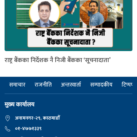
राष्ट्र बैंकका निर्देशक नै निजी बैंकका ‘सूचनादाता’
समाचार
राजनीति
अन्तरवार्ता
सम्पादकीय
टिप्पणी
मुख्य कार्यालय
अनामनगर-२९, काठमाडाैँ
०१-४७७१३३९