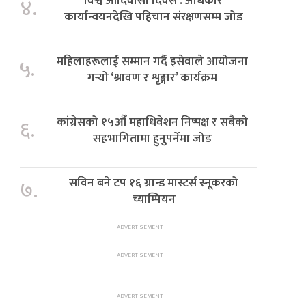
विश्व आदिवासी दिवस : अधिकार
४.
कार्यान्वयनदेखि पहिचान संरक्षणसम्म जोड
महिलाहरूलाई सम्मान गर्दै इसेवाले आयोजना
५.
गर्‍यो ‘श्रावण र शृङ्गार’ कार्यक्रम
कांग्रेसको १५औँ महाधिवेशन निष्पक्ष र सबैको
६.
सहभागितामा हुनुपर्नेमा जोड
सविन बने टप १६ ग्रान्ड मास्टर्स स्नूकरको
७.
च्याम्पियन