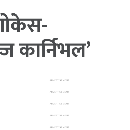
 शोकेस-
्ज कार्निभल’