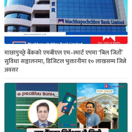
माछापुच्छ्रे बैंकको एमबीएल एम–स्मार्ट एपमा ‘बिल जितौं’
सुविधा सञ्चालनमा, डिजिटल भुक्तानीमा १० लाखसम्म जित्ने
अवसर