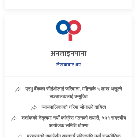
अनलाइनपाना
लेखकबाट थप
प्रभु बैंकका सीईओलाई जरिवाना, महिनाकै ५ लाख असुल्ने
सञ्चालकलाई उन्मुक्ति
न्यायपालिकाको गरिमा जोगाउने दायित्व
शशांकको नेतृत्वमा नयाँ कांग्रेस गठनको तयारी, ५५१ सदस्यीय
आयोजक समिति घोषणा
प्रचण्डको एमालेसँग सहकार्य संकेतपछि नयाँ राजनीतिक