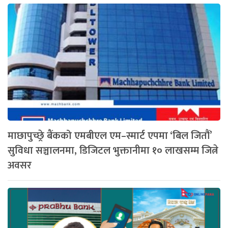
माछापुच्छ्रे बैंकको एमबीएल एम–स्मार्ट एपमा ‘बिल जितौं’
सुविधा सञ्चालनमा, डिजिटल भुक्तानीमा १० लाखसम्म जित्ने
अवसर