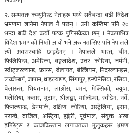
२. सम्भवतः कम्युनिस्ट नेताहरू मध्ये सबैभन्दा बढी विदेश
भ्रमणमा जानेमा नेपाल नै पर्छन् । उनी कम्तिमा पनि २०
भन्दा बढी देश कयौं पटक पुगिसकेका छन् । नेकपाभित्र
विदेश भ्रमणको निम्तो आयो भने अरु नतम्सिए पनि नेपालले
त्यो अवसरचाहिँ छाड्दैनन् । नेपालले भारत, चीन,
फिलिपिन्स, अमेरिका, बङ्गलादेश, उत्तर कोरिया, जर्मनी,
स्वीट्जरल्यान्ड, फ्रान्स, बेलायत, बेल्जियम, निदरल्यान्ड्स,
लक्जेम्बर्ग, जापान, थाइल्याण्ड, सिंगापुर, इन्डोनेसिया, रसिया,
बेलारुस, भियतनाम, लाओस, यमन, मेक्सिको, क्युवा,
मलेसिया, कतार, भुटान, श्रीलङ्का, माल्दिभ्स, स्वीडेन, नर्वे,
फिनल्यान्ड, डेनमार्क, दक्षिण कोरिया, अस्ट्रेलिया, इरान,
पराग्वे, ब्राजिल, अस्ट्रिया, हङ्गेरी, पूर्वमाल, संयुक्त अरब
इमिरेट्स र काजकिस्तान लगायतका मुलुकहरू भ्रमण