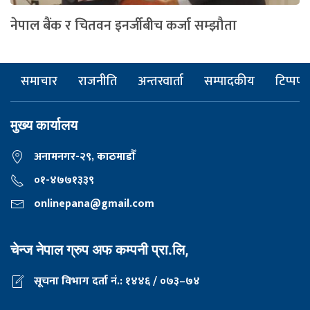
नेपाल बैंक र चितवन इनर्जीबीच कर्जा सम्झौता
समाचार
राजनीति
अन्तरवार्ता
सम्पादकीय
टिप्पणी
मुख्य कार्यालय
अनामनगर-२९, काठमाडाैँ
०१-४७७१३३९
onlinepana@gmail.com
चेन्ज नेपाल ग्रुप अफ कम्पनी प्रा.लि,
सूचना विभाग दर्ता नं.: १४४६ / ०७३–७४