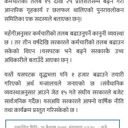
कर्मचारीको तलब १५ देखि २५ प्रतिशतसम्म बढ्ने गरी
आन्तरिक गृहकार्य र छलफल थालिएको पुनरावलोकन
समितिका एक सदस्यले बताएका छन्।
महँगीअनुसार कर्मचारीको तलब बढाउनुपर्ने कानुनी व्यवस्था
छ । तर तीन वर्षदेखि सरकारले कर्मचारीको तलब बढाउन
सकेको थिएन ।यसपटक भने बढ्ने सरकारकै उच्च
अधिकारीले बताउँदै आएका छन् ।
यस्तै यसपटक वृद्धभत्ता पनि १ हजार बढाउने तयारी
गरिएको अर्थ मन्त्रालयले जनाएको छ ।संवैधानिक
व्यवस्थाअनुसार आउने जेठ १५ गते संघीय सरकारले बजेट
सार्वजनिक गर्दैछ। यसअघि सरकारले आफ्नो वार्षिक नीति
तथा कार्यक्रम प्रस्तुत गरिसकेको छ ।
प्रकाशित मिति : ३१ बैशाख २०७६, मंगलवार ०३:३० : बजे