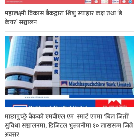
महालक्ष्मी विकास बैंकद्वारा शिशु स्याहार कक्ष तथा ‘डे
केयर’ सञ्चालन
माछापुच्छ्रे बैंकको एमबीएल एम–स्मार्ट एपमा ‘बिल जितौं’
सुविधा सञ्चालनमा, डिजिटल भुक्तानीमा १० लाखसम्म जित्ने
अवसर