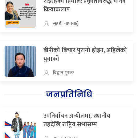
रोइरहेको हिमाल: प्रकृतिविरुद्ध मानव
क्रियाकलाप
सुदृष्टी चापागाई
बीपीको बिचार पुरानो होइन, अहिलेको
युवाको
विद्वान गुरुङ
जनप्रतिनिधि
उपनिर्वाचन अन्योलमा, स्थानीय
तहदेखि राष्ट्रिय सभासम्म