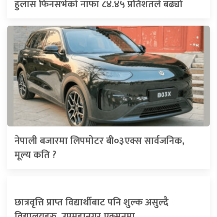
हुलास फिनसर्भको नाफा ८४.४५ प्रतिशतले बढ्यो
नेपाली बजारमा लिपमोटर बी०३एक्स सार्वजनिक,
मूल्य कति ?
छात्रवृत्ति प्राप्त विद्यार्थीबाट पनि शुल्क असुल्दै
विद्यालयहरु, उपमहानगर एक्सनमा