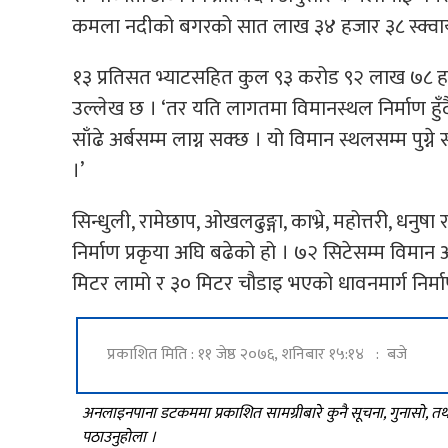
कमला नदीको बगरको सात लाख ३४ हजार ३८ स्क्वायर म
१३ प्रतिसत भ्याटसहित कुल ९३ करोड ९२ लाख ७८ हजा
उल्लेख छ । ‘तर यति लागतमा विमानस्थल निर्माण हुँदै
साँढे अर्बसम्म लाग्न सक्छ । यो विमान स्थलसम्म पुग्ने
।’
सिन्धुली, रामेछाप, ओखलढुङ्गा, काभ्रे, महोत्तरी, धनुष
निर्माण प्रकृया अघि बढेको हो । ७२ सिटेसम्म विम
मिटर लामो र ३० मिटर चौडाइ भएको धावनमार्ग निर्मा
प्रकाशित मिति : ११ जेष्ठ २०७६, शनिबार १५:१४ : बजे
अनलाइनपाना डटकममा प्रकाशित सामग्रीबारे कुनै सूचना, गुनासो, 
पठाउनुहोला ।