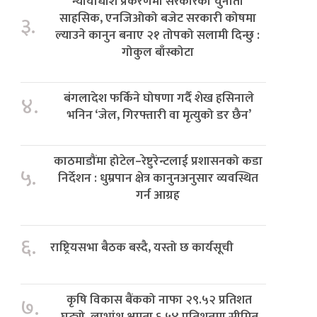
न्यायाधीश प्रकरणमा सरकारको चुनौती
साहसिक, एनजिओको बजेट सरकारी कोषमा
३.
ल्याउने कानुन बनाए २१ तोपको सलामी दिन्छु :
गोकुल बाँस्कोटा
बंगलादेश फर्किने घोषणा गर्दै शेख हसिनाले
४.
भनिन ‘जेल, गिरफ्तारी वा मृत्युको डर छैन’
काठमाडौंमा होटेल–रेष्टुरेन्टलाई प्रशासनको कडा
५.
निर्देशन : धुम्रपान क्षेत्र कानुनअनुसार व्यवस्थित
गर्न आग्रह
६.
राष्ट्रियसभा बैठक बस्दै, यस्तो छ कार्यसूची
कृषि विकास बैंकको नाफा २९.५२ प्रतिशत
७.
घट्यो, लाभांश क्षमता ६.५४ प्रतिशतमा सीमित