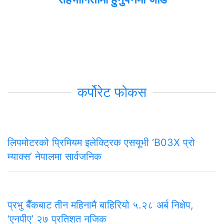
कर्पोरेट फोकस
लिपमोटरको प्रिमियम इलेक्ट्रिक एसयूभी ‘B03X प्रो
म्याक्स’ नेपालमा सार्वजनिक
प्रभु बैँकबाट तीन महिनामै बाहिरियो ५.२८ अर्ब निक्षेप,
‘एनपीए’ २७ प्रतिशत नजिक