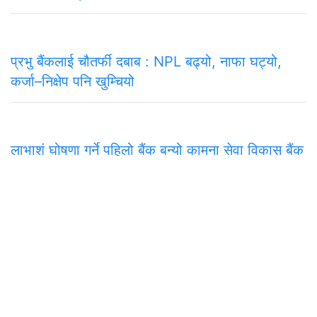
प्रभु बैंकलाई चौतर्फी दबाब : NPL बढ्यो, नाफा घट्यो,
कर्जा–निक्षेप पनि खुम्चियो
लाभाशं घोषणा गर्ने पहिलो बैंक बन्यो कामना सेवा विकास बैंक
समाचार
राजनीति
अन्तरवार्ता
सम्पादकीय
टिप्पणी
अर्थ
प
मुख्य कार्यालय
अनामनगर-२९, काठमाडाैँ