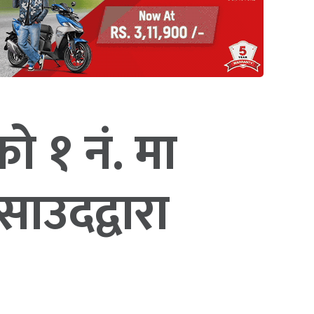
ो १ नं. मा
ाउदद्वारा