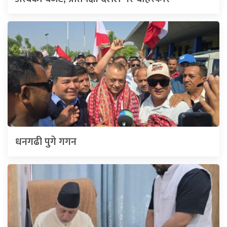
धनगढी पुगे गगन