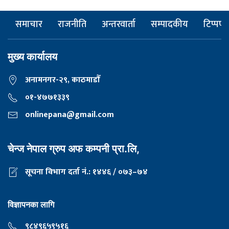
समाचार
राजनीति
अन्तरवार्ता
सम्पादकीय
टिप्पणी
मुख्य कार्यालय
अनामनगर-२९, काठमाडाैँ
०१-४७७१३३९
onlinepana@gmail.com
चेन्ज नेपाल ग्रुप अफ कम्पनी प्रा.लि,
सूचना विभाग दर्ता नं.: १४४६ / ०७३–७४
विज्ञापनका लागि
९८४९६५९५१६