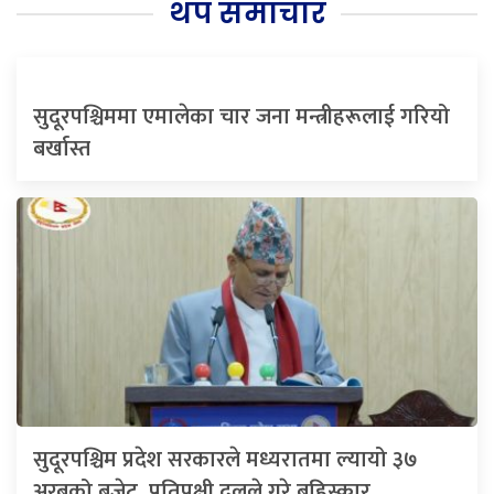
थप समाचार
सुदूरपश्चिममा एमालेका चार जना मन्त्रीहरूलाई गरियो
बर्खास्त
सुदूरपश्चिम प्रदेश सरकारले मध्यरातमा ल्यायो ३७
अरबको बजेट, प्रतिपक्षी दलले गरे बहिस्कार