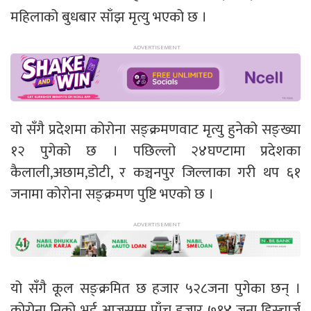
महिलाको बुधबार साँझ मृत्यु भएको छ ।
यो सँगै प्रदेशमा कोरोना सङ्क्रमणवाट मृत्यु हुनेको सङ्ख्या
१२ पुगेको छ । पछिल्लो २४घण्टामा प्रदेशका
कैलाली,अछाम,डोटी, र कञ्चनपुर जिल्लाका गरी थप ६१
जनामा कोरोना सङ्क्रमण पुष्टि भएको छ ।
यो सँगै कूल सङ्क्रमित छ हजार ५२८जना पुगेका छन् ।
कोरोना निको भई आजसम्म पाँच हजार ७१४ जना डिस्चार्ज