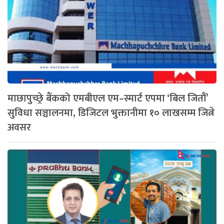
माछापुच्छ्रे बैंकको एमबीएल एम–स्मार्ट एपमा ‘बिल जितौं’
सुविधा सञ्चालनमा, डिजिटल भुक्तानीमा १० लाखसम्म जित्ने
अवसर