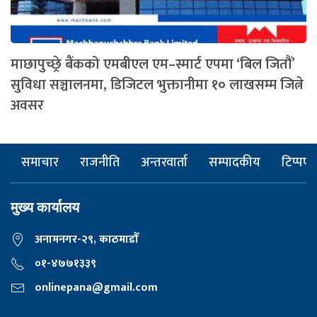
माछापुच्छ्रे बैंकको एमबीएल एम–स्मार्ट एपमा ‘बिल जितौं’
सुविधा सञ्चालनमा, डिजिटल भुक्तानीमा १० लाखसम्म जित्ने
अवसर
समाचार
राजनीति
अन्तरवार्ता
सम्पादकीय
टिप्पणी
मुख्य कार्यालय
अनामनगर-२९, काठमाडाैँ
०१-४७७१३३९
onlinepana@gmail.com