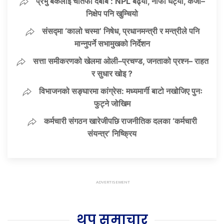
प्रभु बैंकलाई चौतर्फी दबाब : NPL बढ्यो, नाफा घट्यो, कर्जा–
निक्षेप पनि खुम्चियो
संसद्मा ‘कालो चस्मा’ निषेध, प्रधानमन्त्री र मन्त्रीले पनि
मान्नुपर्ने सभामुखको निर्देशन
सत्ता समीकरणको खेलमा ओली–प्रचण्ड, जनताको प्रश्न– राहत
र सुधार खोइ ?
विभाजनको सङ्घारमा कांग्रेस: मध्यमार्गी बाटो नखोजिए पुनः
फुट्ने जोखिम
कर्मचारी संगठन खारेजीपछि राजनीतिक दलका ‘कर्मचारी
संयन्त्र’ निष्क्रिय
थप समाचार