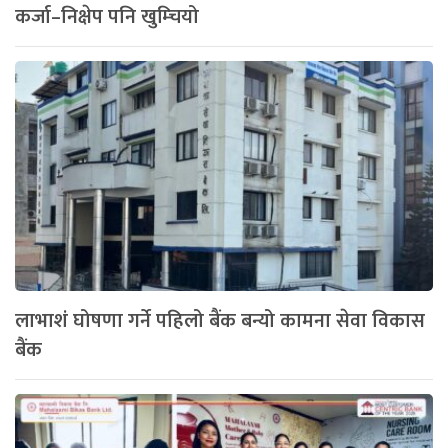
कर्जा–निक्षेप पनि खुम्चियो
लाभाशं घोषणा गर्ने पहिलो बैंक बन्यो कामना सेवा विकास
बैंक