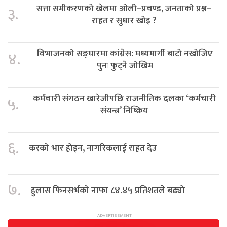
सत्ता समीकरणको खेलमा ओली–प्रचण्ड, जनताको प्रश्न–
३.
राहत र सुधार खोइ ?
विभाजनको सङ्घारमा कांग्रेस: मध्यमार्गी बाटो नखोजिए
४.
पुनः फुट्ने जोखिम
कर्मचारी संगठन खारेजीपछि राजनीतिक दलका ‘कर्मचारी
५.
संयन्त्र’ निष्क्रिय
६.
करको भार होइन, नागरिकलाई राहत देउ
७.
हुलास फिनसर्भको नाफा ८४.४५ प्रतिशतले बढ्यो