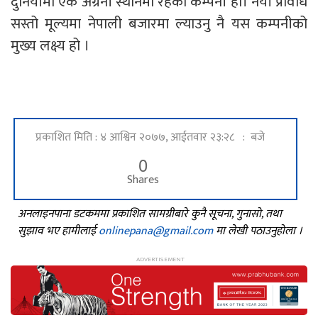
दुनियाँमा एक अग्रनी स्थानमा रहेको कम्पनी हो। नयाँ प्रविधि
सस्तो मूल्यमा नेपाली बजारमा ल्याउनु नै यस कम्पनीको
मुख्य लक्ष्य हो ।
प्रकाशित मिति : ४ आश्विन २०७७, आईतवार २३:२८ : बजे
0
Shares
अनलाइनपाना डटकममा प्रकाशित सामग्रीबारे कुनै सूचना, गुनासो, तथा
सुझाव भए हामीलाई
onlinepana@gmail.com
मा लेखी पठाउनुहोला ।