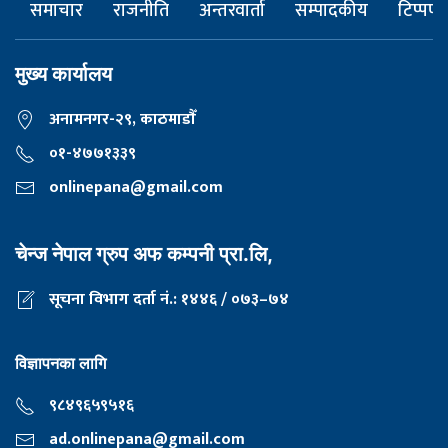
समाचार
राजनीति
अन्तरवार्ता
सम्पादकीय
टिप्पणी
मुख्य कार्यालय
अनामनगर-२९, काठमाडाैँ
०१-४७७१३३९
onlinepana@gmail.com
चेन्ज नेपाल ग्रुप अफ कम्पनी प्रा.लि,
सूचना विभाग दर्ता नं.: १४४६ / ०७३–७४
विज्ञापनका लागि
९८४९६५९५१६
ad.onlinepana@gmail.com