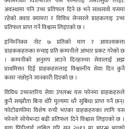
क्यामराको विशेषताले यस फोनलाइ जस्तोसुकै लाइट
अवस्थामा पनि उच्च प्रतिफल दिने छ भने साथसाथै यसमा
रहेको क्वाड क्यामरा र विविध सेन्सरले ग्राहकलाइ उच्च
प्रतिफल प्राप्त गर्ने विश्वास लिइएको छ ।
इन्फिनिक्स नोट ७ प्रतिको माग र आवश्यकत्ता
ग्राहककहरुका रुचाइ प्रति कम्पनीले आभार प्रकट गरेको छ
। कम्पनीको अनुरुप आउने दिनहरुमा सेवालाई अझ
प्राथमिक्ता दिई ग्राहकहरुलाइ विश्वस्नीय सेवा दिन कुनै
कसर नछोड्ने जानकारी दिएको छ ।
विविध उच्चस्तरिय सेवा उपलब्ध यस फोनमा ग्राहकहरुले
कुनै सम्झौता बिना थोरै मुल्यमा धरै सुबिधा प्राप्त गर्ने छन्।
फोटोग्राफीमा विशेष रुची भएका ग्राहकहरुका लागि यस
फोनले सोचेभन्दा बढी प्रतिफल दिने विश्वास लिइएको छ ।
युवा पिँडीलाई लक्षित गरि सन् २०१३ मा आरन्भ भएको