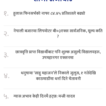
१.
हुलास फिनसर्भको नाफा ८४.४५ प्रतिशतले बढ्यो
नेपाली बजारमा लिपमोटर बी०३एक्स सार्वजनिक, मूल्य कति
२.
?
छात्रवृत्ति प्राप्त विद्यार्थीबाट पनि शुल्क असुल्दै विद्यालयहरु,
३.
उपमहानगर एक्सनमा
धनुषामा ‘साहु महाजन’ले निकाले जुलुस, १ गतेदेखि
४.
काठमाडौंमा धर्ना दिने चेतावनी
५.
ग्यास अभाव केही दिनमै हट्छ: मन्त्री यादव