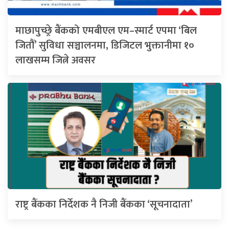
माछापुच्छ्रे बैंकको एमबीएल एम–स्मार्ट एपमा ‘बिल
जितौं’ सुविधा सञ्चालनमा, डिजिटल भुक्तानीमा १०
लाखसम्म जित्ने अवसर
राष्ट्र बैंकका निर्देशक नै निजी बैंकका ‘सूचनादाता’