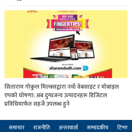
सिताराम गोकुल मिल्क्सद्वारा नयाँ वेबसाइट र मोबाइल
एपको घोषणा: अब दुग्धजन्य उत्पादनहरू डिजिटल
प्रविधिमार्फत सहजै उपलब्ध हुने
समाचार
राजनीति
अन्तरवार्ता
सम्पादकीय
टिप्पणी