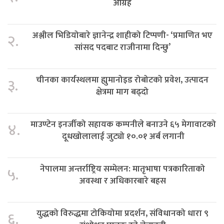
आग्रह
अश्लील भिडियोबारे ज्ञानेन्द्र शाहीको टिप्पणी- ‘प्रमाणित भए
२.
सांसद पदबाट राजीनामा दिन्छु’
चीनका कार्यस्थलमा ह्युमानोइड रोबोटको प्रवेश, उत्पादन
३.
क्षेत्रमा माग बढ्दो
माउण्टेन इनर्जीको सहायक कम्पनीले बनाउने ६५ मेगावाटको
४.
दूधखोलालाई जुट्यो १०.०१ अर्ब लगानी
नेपालमा अन्तर्राष्ट्रिय सम्मेलन: मातृभाषा पत्रकारिताको
५.
अवस्था र अधिकारबारे बहस
युद्धको विरुद्धमा टोकियोमा प्रदर्शन, संविधानको धारा ९
६.