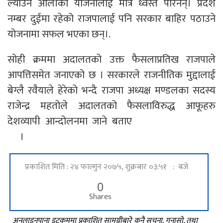
ल्याउने ओलीको योजनालाई मात्रै ध्वस्त पारेनन्। प्रदेश
नम्बर दुईमा रहेको राजपालाई पनि सरकार बाहिर पठाउने
योजनामा सफल भएका छन्।.
सोही क्रममा अदालतको उक्त फैसलाप्रतिख राजपाले
आपत्तिसमेत जनाएको छ । सरकारले राजनीतिक मुद्दालाई
बेग्लै रवैयाले हेरेको भन्दै राजपा अध्यक्ष मण्डलका सदस्य
राजेन्द्र महतोले अदालतको फैसलाविरुद्ध आफूहरु
देशव्यापी आन्दोलनमा जाने बताए
नेपालपानामा समाचार
छ
।
प्रकाशित मिति : २४ फाल्गुन २०७५, शुक्रबार ०३:५१ : बजे
0
Shares
अनलाइनपाना डटकममा प्रकाशित सामग्रीबारे कुनै सूचना, गुनासो, तथा