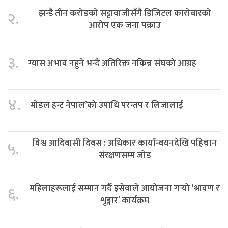
झन्डै तीन करोडको सट्टावाजीसँगै डिजिटल कारोबारको
२.
आरोप एक जना पक्राउ
३.
ग्यास अभाव नहुने भन्दै अतिरिक्त नकिन्न संघको आग्रह
४.
मोडल हन्ट नेपाल’को उपाधि परन्तप र लिजालाई
विश्व आदिवासी दिवस : अधिकार कार्यान्वयनदेखि पहिचान
५.
संरक्षणसम्म जोड
महिलाहरूलाई सम्मान गर्दै इसेवाले आयोजना गर्‍यो ‘श्रावण र
६.
शृङ्गार’ कार्यक्रम