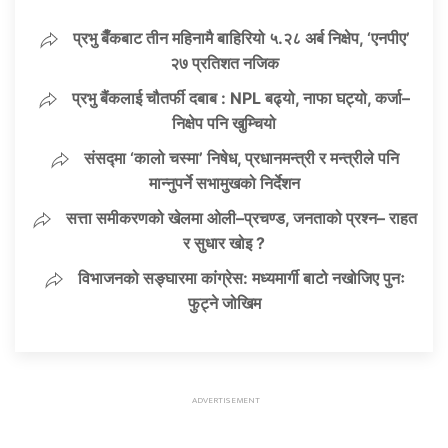
प्रभु बैँकबाट तीन महिनामै बाहिरियो ५.२८ अर्ब निक्षेप, ‘एनपीए’
२७ प्रतिशत नजिक
प्रभु बैंकलाई चौतर्फी दबाब : NPL बढ्यो, नाफा घट्यो, कर्जा–
निक्षेप पनि खुम्चियो
संसद्मा ‘कालो चस्मा’ निषेध, प्रधानमन्त्री र मन्त्रीले पनि
मान्नुपर्ने सभामुखको निर्देशन
सत्ता समीकरणको खेलमा ओली–प्रचण्ड, जनताको प्रश्न– राहत
र सुधार खोइ ?
विभाजनको सङ्घारमा कांग्रेस: मध्यमार्गी बाटो नखोजिए पुनः
फुट्ने जोखिम