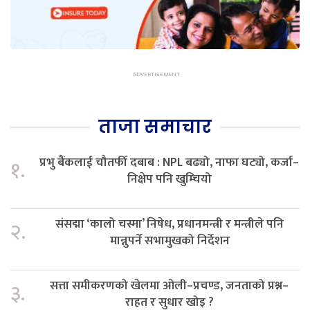
ताजा समाचार
प्रभु बैंकलाई चौतर्फी दबाब : NPL बढ्यो, नाफा घट्यो, कर्जा–
१.
निक्षेप पनि खुम्चियो
संसद्मा ‘कालो चस्मा’ निषेध, प्रधानमन्त्री र मन्त्रीले पनि
२.
मान्नुपर्ने सभामुखको निर्देशन
सत्ता समीकरणको खेलमा ओली–प्रचण्ड, जनताको प्रश्न–
३.
राहत र सुधार खोइ ?