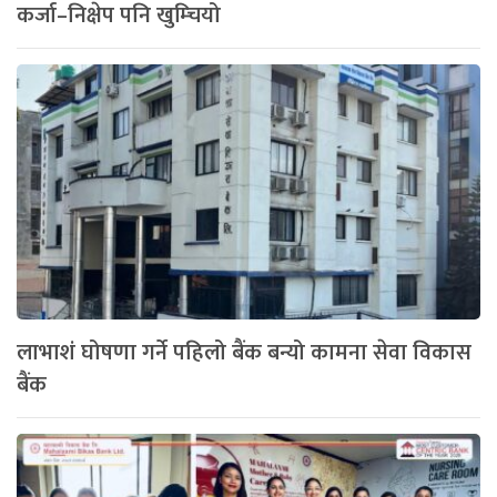
कर्जा–निक्षेप पनि खुम्चियो
लाभाशं घोषणा गर्ने पहिलो बैंक बन्यो कामना सेवा विकास
बैंक