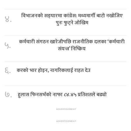
विभाजनको सङ्घारमा कांग्रेस: मध्यमार्गी बाटो नखोजिए
४.
पुनः फुट्ने जोखिम
कर्मचारी संगठन खारेजीपछि राजनीतिक दलका ‘कर्मचारी
५.
संयन्त्र’ निष्क्रिय
६.
करको भार होइन, नागरिकलाई राहत देउ
७.
हुलास फिनसर्भको नाफा ८४.४५ प्रतिशतले बढ्यो