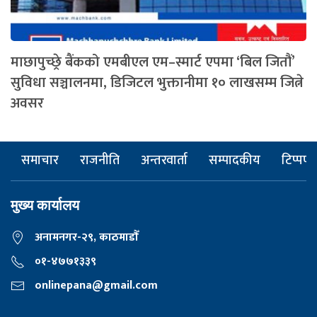
माछापुच्छ्रे बैंकको एमबीएल एम–स्मार्ट एपमा ‘बिल जितौं’
सुविधा सञ्चालनमा, डिजिटल भुक्तानीमा १० लाखसम्म जित्ने
अवसर
समाचार
राजनीति
अन्तरवार्ता
सम्पादकीय
टिप्पणी
मुख्य कार्यालय
अनामनगर-२९, काठमाडाैँ
०१-४७७१३३९
onlinepana@gmail.com