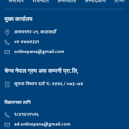
समाचार
राजनीति
अन्तरवार्ता
सम्पादकीय
टिप्पणी
मुख्य कार्यालय
अनामनगर-२९, काठमाडाैँ
०१-४७७१३३९
onlinepana@gmail.com
चेन्ज नेपाल ग्रुप अफ कम्पनी प्रा.लि,
सूचना विभाग दर्ता नं.: १४४६ / ०७३–७४
विज्ञापनका लागि
९८४९६५९५१६
ad.onlinepana@gmail.com