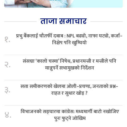
ताजा समाचार
प्रभु बैंकलाई चौतर्फी दबाब : NPL बढ्यो, नाफा घट्यो, कर्जा–
१.
निक्षेप पनि खुम्चियो
संसद्मा ‘कालो चस्मा’ निषेध, प्रधानमन्त्री र मन्त्रीले पनि
२.
मान्नुपर्ने सभामुखको निर्देशन
सत्ता समीकरणको खेलमा ओली–प्रचण्ड, जनताको प्रश्न–
३.
राहत र सुधार खोइ ?
विभाजनको सङ्घारमा कांग्रेस: मध्यमार्गी बाटो नखोजिए
४.
पुनः फुट्ने जोखिम