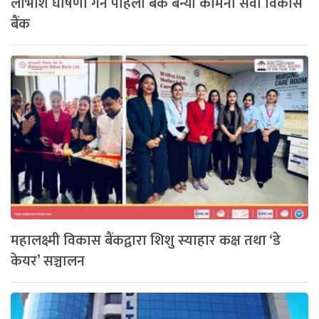
लाभाशं घोषणा गर्ने पहिलो बैंक बन्यो कामना सेवा विकास
बैंक
महालक्ष्मी विकास बैंकद्वारा शिशु स्याहार कक्ष तथा ‘डे
केयर’ सञ्चालन