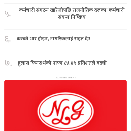
कर्मचारी संगठन खारेजीपछि राजनीतिक दलका ‘कर्मचारी
५.
संयन्त्र’ निष्क्रिय
६.
करको भार होइन, नागरिकलाई राहत देउ
७.
हुलास फिनसर्भको नाफा ८४.४५ प्रतिशतले बढ्यो