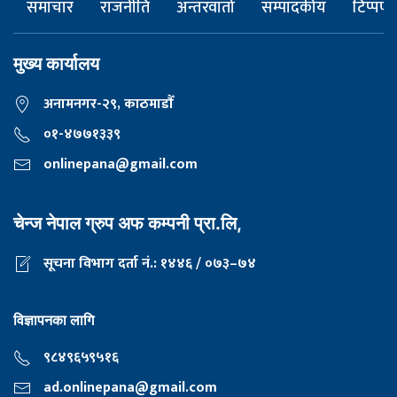
समाचार
राजनीति
अन्तरवार्ता
सम्पादकीय
टिप्पणी
मुख्य कार्यालय
अनामनगर-२९, काठमाडाैँ
०१-४७७१३३९
onlinepana@gmail.com
चेन्ज नेपाल ग्रुप अफ कम्पनी प्रा.लि,
सूचना विभाग दर्ता नं.: १४४६ / ०७३–७४
विज्ञापनका लागि
९८४९६५९५१६
ad.onlinepana@gmail.com