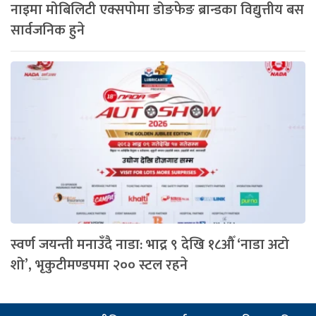
नाइमा मोबिलिटी एक्सपोमा डोङफेङ ब्रान्डका विद्युत्तीय बस
सार्वजनिक हुने
स्वर्ण जयन्ती मनाउँदै नाडा: भाद्र ९ देखि १८औँ ‘नाडा अटो
शो’, भृकुटीमण्डपमा २०० स्टल रहने