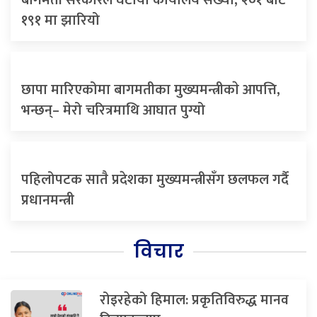
बागमती सरकारले घटायो कार्यालय संख्या, २०१ बाट
१९१ मा झारियो
छापा मारिएकोमा बागमतीका मुख्यमन्त्रीकाे आपत्ति,
भन्छन्– मेरो चरित्रमाथि आघात पुग्यो
पहिलोपटक सातै प्रदेशका मुख्यमन्त्रीसँग छलफल गर्दै
प्रधानमन्त्री
विचार
रोइरहेको हिमाल: प्रकृतिविरुद्ध मानव