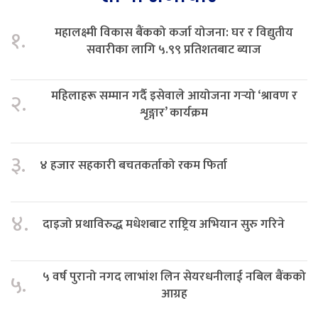
महालक्ष्मी विकास बैंकको कर्जा योजना: घर र विद्युतीय
१.
सवारीका लागि ५.९९ प्रतिशतबाट ब्याज
महिलाहरू सम्मान गर्दै इसेवाले आयोजना गर्‍यो ‘श्रावण र
२.
शृङ्गार’ कार्यक्रम
३.
४ हजार सहकारी बचतकर्ताको रकम फिर्ता
४.
दाइजो प्रथाविरुद्ध मधेशबाट राष्ट्रिय अभियान सुरु गरिने
५ वर्ष पुरानो नगद लाभांश लिन सेयरधनीलाई नबिल बैंकको
५.
आग्रह