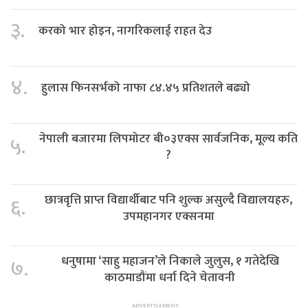
३.
करको भार होइन, नागरिकलाई राहत देउ
४.
हुलास फिनसर्भको नाफा ८४.४५ प्रतिशतले बढ्यो
नेपाली बजारमा लिपमोटर बी०३एक्स सार्वजनिक, मूल्य कति
५.
?
छात्रवृत्ति प्राप्त विद्यार्थीबाट पनि शुल्क असुल्दै विद्यालयहरु,
६.
उपमहानगर एक्सनमा
धनुषामा ‘साहु महाजन’ले निकाले जुलुस, १ गतेदेखि
७.
काठमाडौंमा धर्ना दिने चेतावनी