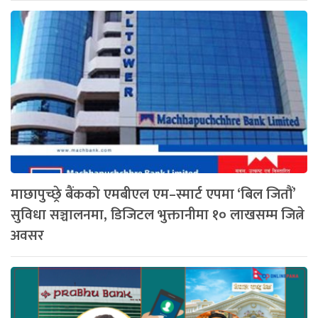
माछापुच्छ्रे बैंकको एमबीएल एम–स्मार्ट एपमा ‘बिल जितौं’
सुविधा सञ्चालनमा, डिजिटल भुक्तानीमा १० लाखसम्म जित्ने
अवसर