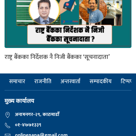
राष्ट्र बैंकका निर्देशक नै निजी बैंकका ‘सूचनादाता’
समाचार
राजनीति
अन्तरवार्ता
सम्पादकीय
टिप्पणी
मुख्य कार्यालय
अनामनगर-२९, काठमाडाैँ
०१-४७७१३३९
onlinepana@gmail.com