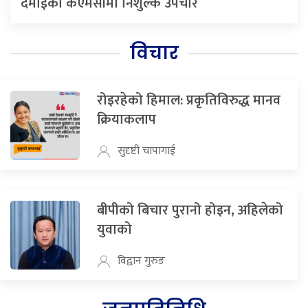
दमाईको केएमसीमा निशुल्क उपचार
विचार
रोइरहेको हिमाल: प्रकृतिविरुद्ध मानव
क्रियाकलाप
सुदृष्टी चापागाई
बीपीको बिचार पुरानो होइन, अहिलेको
युवाको
विद्वान गुरुङ