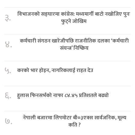
विभाजनको सङ्घारमा कांग्रेस: मध्यमार्गी बाटो नखोजिए पुनः
३.
फुट्ने जोखिम
कर्मचारी संगठन खारेजीपछि राजनीतिक दलका ‘कर्मचारी
४.
संयन्त्र’ निष्क्रिय
५.
करको भार होइन, नागरिकलाई राहत देउ
६.
हुलास फिनसर्भको नाफा ८४.४५ प्रतिशतले बढ्यो
नेपाली बजारमा लिपमोटर बी०३एक्स सार्वजनिक, मूल्य
७.
कति ?