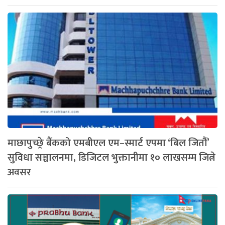
माछापुच्छ्रे बैंकको एमबीएल एम–स्मार्ट एपमा ‘बिल जितौं’
सुविधा सञ्चालनमा, डिजिटल भुक्तानीमा १० लाखसम्म जित्ने
अवसर