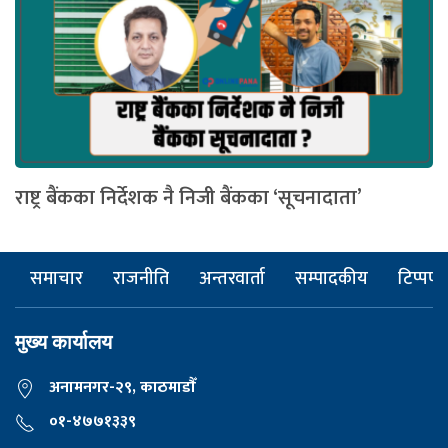
राष्ट्र बैंकका निर्देशक नै निजी बैंकका ‘सूचनादाता’
समाचार
राजनीति
अन्तरवार्ता
सम्पादकीय
टिप्पणी
मुख्य कार्यालय
अनामनगर-२९, काठमाडाैँ
०१-४७७१३३९