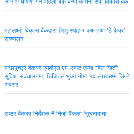
लाभाशं घोषणा गर्ने पहिलो बैंक बन्यो कामना सेवा विकास बैंक
महालक्ष्मी विकास बैंकद्वारा शिशु स्याहार कक्ष तथा ‘डे केयर’
सञ्चालन
माछापुच्छ्रे बैंकको एमबीएल एम–स्मार्ट एपमा ‘बिल जितौं’
सुविधा सञ्चालनमा, डिजिटल भुक्तानीमा १० लाखसम्म जित्ने
अवसर
राष्ट्र बैंकका निर्देशक नै निजी बैंकका ‘सूचनादाता’