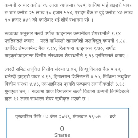
कम्पनी रु चार करोड ९६ लाख ९७ हजार ५२५, सानिमा माई हाइड्रो पावर
रु चार करोड २५ लाख ९० हजार ५५४, प्राइम बैंक रु दुई करोड ४७ लाख
१० हजार ४४१ को कारोबार भई शीर्ष स्थानमा रहे ।
स्टकका अनुसार मल्टी पर्पोज फाइनान्स कम्पनीका शेयरधनीले ९.९४
प्रतिशतले कमाए । यस्तै माथिल्लो तामाकोशी जलविद्युत् कम्पनी ९.८८,
कर्पोरेट डेभलपमेन्ट बैंक ९.८४, रिलायन्स फाइनान्स ९.७०, सर्पोट
माइक्रोफाइनान्स वित्तीय संस्थाका शेयरधनीले ९.१३ प्रतिशतले कमाए ।
त्यस्तै समिट लघुवित्त वित्तीय संस्था ७.०५, सिन्धु विकास बैंक ५.२२,
घलेम्दी हाइड्रो पावर ४.९१, हिमालयन डिस्टिलरी ४.५५, मिथिला लघुवित्त
वित्तीय संस्था ४.४३, एनआइबिएल प्रगति फण्डका लगानीकर्ताले ३.६८
गुमाएका छन् । स्टकमा आज हिमालयन ऊर्जा विकास कम्पनी लिमिटेडको
कूल ९९ लाख साधारण शेयर सूचीकृत भएको छ ।
प्रकाशित मिति : ७ जेष्ठ २०७६, मंगलवार १६:०७ : बजे
0
Shares