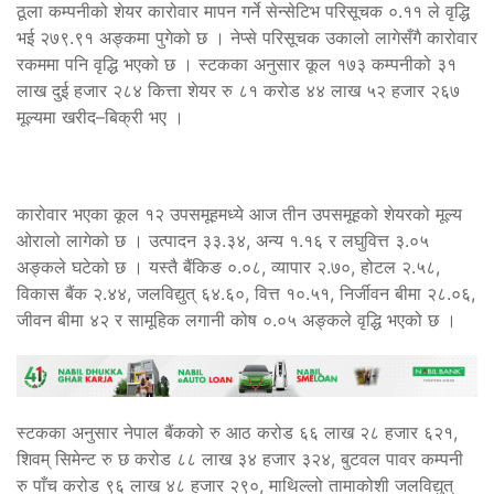
ठूला कम्पनीको शेयर कारोवार मापन गर्ने सेन्सेटिभ परिसूचक ०.११ ले वृद्धि
भई २७९.९१ अङ्कमा पुगेको छ । नेप्से परिसूचक उकालो लागेसँगै कारोवार
रकममा पनि वृद्धि भएको छ । स्टकका अनुसार कूल १७३ कम्पनीको ३१
लाख दुई हजार २८४ कित्ता शेयर रु ८१ करोड ४४ लाख ५२ हजार २६७
मूल्यमा खरीद–बिक्री भए ।
कारोवार भएका कूल १२ उपसमूहमध्ये आज तीन उपसमूहको शेयरको मूल्य
ओरालो लागेको छ । उत्पादन ३३.३४, अन्य १.१६ र लघुवित्त ३.०५
अङ्कले घटेको छ । यस्तै बैंकिङ ०.०८, व्यापार २.७०, होटल २.५८,
विकास बैंक २.४४, जलविद्युत् ६४.६०, वित्त १०.५१, निर्जीवन बीमा २८.०६,
जीवन बीमा ४२ र सामूहिक लगानी कोष ०.०५ अङ्कले वृद्धि भएको छ ।
स्टकका अनुसार नेपाल बैंकको रु आठ करोड ६६ लाख २८ हजार ६२१,
शिवम् सिमेन्ट रु छ करोड ८८ लाख ३४ हजार ३२४, बुटवल पावर कम्पनी
रु पाँच करोड ९६ लाख ४८ हजार २९०, माथिल्लो तामाकोशी जलविद्युत्