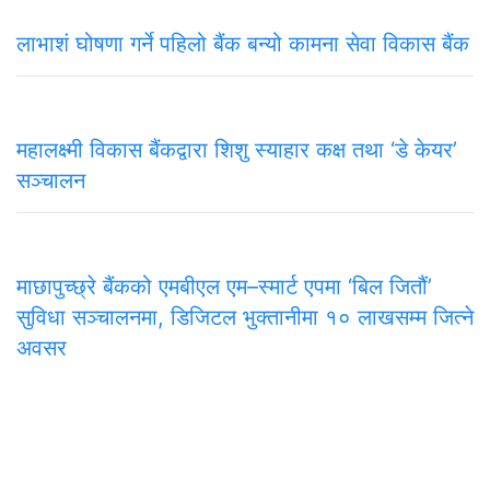
लाभाशं घोषणा गर्ने पहिलो बैंक बन्यो कामना सेवा विकास बैंक
महालक्ष्मी विकास बैंकद्वारा शिशु स्याहार कक्ष तथा ‘डे केयर’
सञ्चालन
माछापुच्छ्रे बैंकको एमबीएल एम–स्मार्ट एपमा ‘बिल जितौं’
सुविधा सञ्चालनमा, डिजिटल भुक्तानीमा १० लाखसम्म जित्ने
अवसर
समाचार
राजनीति
अन्तरवार्ता
सम्पादकीय
टिप्पणी
अर्थ
प