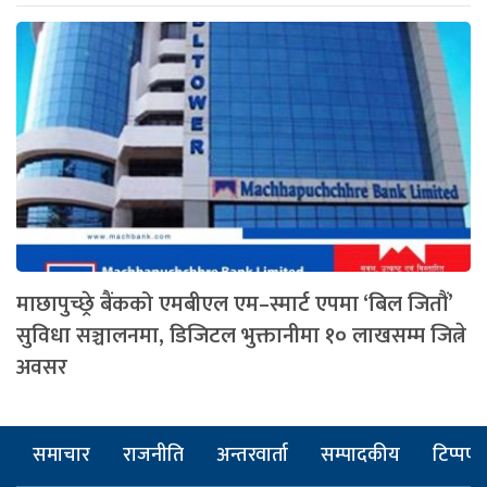
माछापुच्छ्रे बैंकको एमबीएल एम–स्मार्ट एपमा ‘बिल जितौं’
सुविधा सञ्चालनमा, डिजिटल भुक्तानीमा १० लाखसम्म जित्ने
अवसर
समाचार
राजनीति
अन्तरवार्ता
सम्पादकीय
टिप्पणी