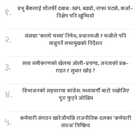
प्रभु बैंकलाई चौतर्फी दबाब : NPL बढ्यो, नाफा घट्यो, कर्जा–
१.
निक्षेप पनि खुम्चियो
संसद्मा ‘कालो चस्मा’ निषेध, प्रधानमन्त्री र मन्त्रीले पनि
२.
मान्नुपर्ने सभामुखको निर्देशन
सत्ता समीकरणको खेलमा ओली–प्रचण्ड, जनताको प्रश्न–
३.
राहत र सुधार खोइ ?
विभाजनको सङ्घारमा कांग्रेस: मध्यमार्गी बाटो नखोजिए
४.
पुनः फुट्ने जोखिम
कर्मचारी संगठन खारेजीपछि राजनीतिक दलका ‘कर्मचारी
५.
संयन्त्र’ निष्क्रिय