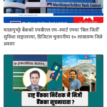
माछापुच्छ्रे बैंकको एमबीएल एम–स्मार्ट एपमा ‘बिल जितौं’
सुविधा सञ्चालनमा, डिजिटल भुक्तानीमा १० लाखसम्म जित्ने
अवसर