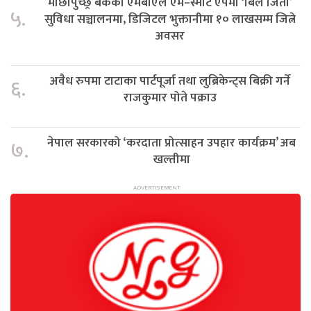
माछापुच्छ्रे बैंकको एमबीएल एम–स्मार्ट एपमा ‘बिल जितौं’
५.
सुविधा सञ्चालनमा, डिजिटल भुक्तानीमा १० लाखसम्म जित्ने
अवसर
अवैध रुपमा टाटाका पार्टपूर्जा तथा लुब्रिकेन्ट्स बिक्री गर्ने
६.
राजकुमार पोते पक्राउ
नेपाल सरकारको ‘करदाता प्रोत्साहन उपहार कार्यक्रम’ अब
७.
खल्तीमा