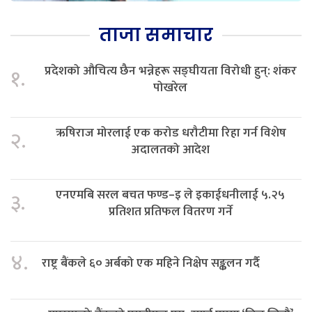
ताजा समाचार
प्रदेशको औचित्य छैन भन्नेहरू सङ्घीयता विरोधी हुन्: शंकर
१.
पोखरेल
ऋषिराज मोरलाई एक करोड धरौटीमा रिहा गर्न विशेष
२.
अदालतको आदेश
एनएमबि सरल बचत फण्ड–इ ले इकाईधनीलाई ५.२५
३.
प्रतिशत प्रतिफल वितरण गर्ने
४.
राष्ट्र बैंकले ६० अर्बको एक महिने निक्षेप सङ्कलन गर्दै