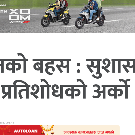
बिनको बहस : सु
्रतिशोधको अर्को