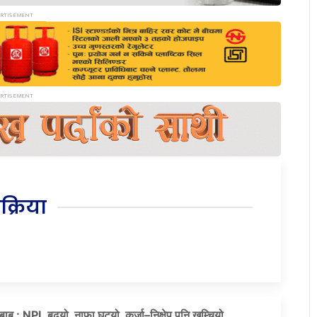
िक्रिया
दबाब : NPL बढ्यो, नाफा घट्यो, कर्जा–निक्षेप पनि खुम्चियो