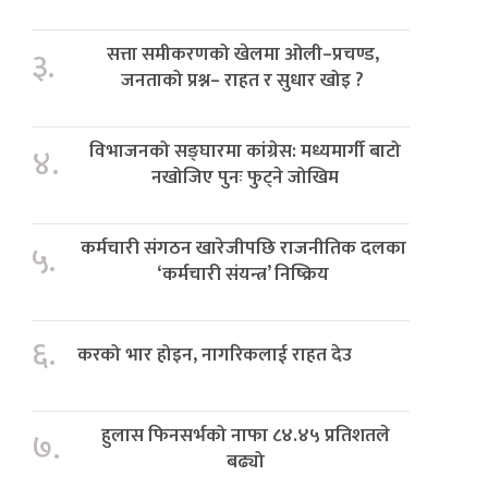
सत्ता समीकरणको खेलमा ओली–प्रचण्ड,
३.
जनताको प्रश्न– राहत र सुधार खोइ ?
विभाजनको सङ्घारमा कांग्रेस: मध्यमार्गी बाटो
४.
नखोजिए पुनः फुट्ने जोखिम
कर्मचारी संगठन खारेजीपछि राजनीतिक दलका
५.
‘कर्मचारी संयन्त्र’ निष्क्रिय
६.
करको भार होइन, नागरिकलाई राहत देउ
हुलास फिनसर्भको नाफा ८४.४५ प्रतिशतले
७.
बढ्यो