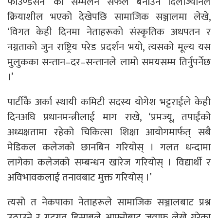
फाउण्डेसन’ को सम्मेलन सफल बनाउन दिलोज्यानले
क्रियाशील भएको देखेपछि सामाजिक सञ्जालमा लेखे,
‘विगत केही दिनमा नेताहरूको संस्कृतिक अधपतन र
नग्नताको जुन राष्ट्रिय परेड प्रदर्शन भयो, त्यसको मूल्य यस
मुलुकका सन्तान–दर–सन्तानले लामो समयसम्म तिर्नुपर्नेछ
।’
पार्टीकै अर्का स्थायी कमिटी सदस्य योगेश भट्टराईले केही
दिनअघि प्रधानमन्त्रीलाई माग राखे, ‘प्रमज्यू, तपाईंको
अध्यक्षतामा रहेको चिकित्सा शिक्षा आयोगमार्फत् सबै
मेडिकल कलेजको छानबिन गरियोस् । गलत धन्दामा
लागेका कलेजको सम्बन्धन खारेज गरियोस् । विद्यार्थी र
अविभावकलाई तनावबाट मुक्त गरियोस् ।’
त्यसो त नेकपाका नेताहरूले सामाजिक सञ्जालबाट प्रश्न
उठाउने र गुटगत हिसाबले आफ्नोबाट जवाफ लेख्ने गरेका