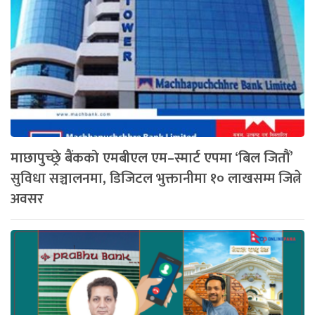
माछापुच्छ्रे बैंकको एमबीएल एम–स्मार्ट एपमा ‘बिल जितौं’
सुविधा सञ्चालनमा, डिजिटल भुक्तानीमा १० लाखसम्म जित्ने
अवसर