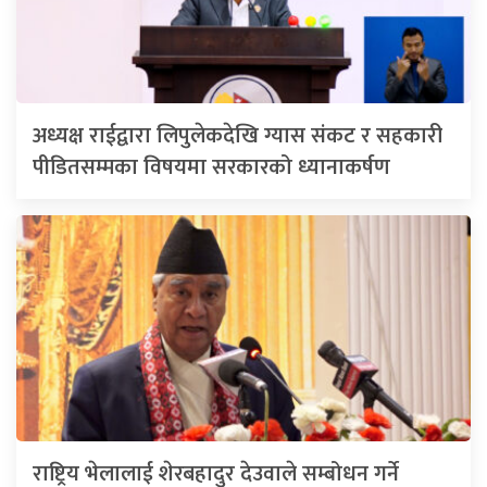
अध्यक्ष राईद्वारा लिपुलेकदेखि ग्यास संकट र सहकारी
पीडितसम्मका विषयमा सरकारको ध्यानाकर्षण
राष्ट्रिय भेलालाई शेरबहादुर देउवाले सम्बोधन गर्ने