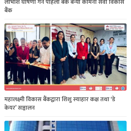
लाभाशं घोषणा गर्ने पहिलो बैंक बन्यो कामना सेवा विकास
बैंक
महालक्ष्मी विकास बैंकद्वारा शिशु स्याहार कक्ष तथा ‘डे
केयर’ सञ्चालन